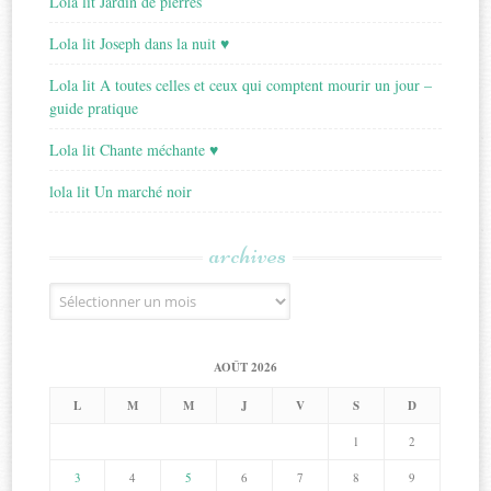
Lola lit Jardin de pierres
Lola lit Joseph dans la nuit ♥
Lola lit A toutes celles et ceux qui comptent mourir un jour –
guide pratique
Lola lit Chante méchante ♥
lola lit Un marché noir
archives
Archives
AOÛT 2026
L
M
M
J
V
S
D
1
2
3
4
5
6
7
8
9