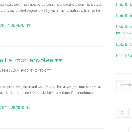
’ai choisis, qu’on m’a conseillés, dont la lecture
Lola lit J
Cultura, bibliothèques…) Il y en a tant d’autres à lire, je les
Lola lit 
ONTINUE READING →
Lola lit 
un jour –
Lola lit 
lola lit 
amille, mon envolée ♥♥
4 MAI 2016
//
COMMENTS OFF
Archives
eure, envolée peu avant ses 17 ans, terrassée par une saloperie
urs de douleur, de fièvre, de faiblesse dans l’insouciance
ONTINUE READING →
L
3