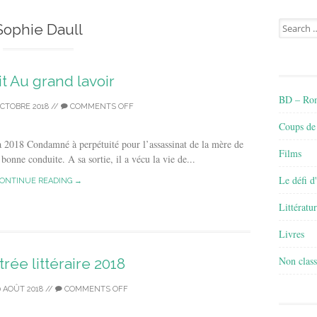
Search
Sophie Daull
for:
it Au grand lavoir
BD – Rom
OCTOBRE 2018
//
COMMENTS OFF
Coups de
ra 2018 Condamné à perpétuité pour l’assassinat de la mère de
Films
 bonne conduite. A sa sortie, il a vécu la vie de...
Le défi d
ONTINUE READING →
Littératu
Livres
Non class
rée littéraire 2018
0 AOÛT 2018
//
COMMENTS OFF