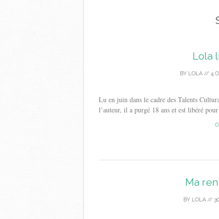
Lola l
BY
LOLA
//
4 
Lu en juin dans le cadre des Talents Cultu
l’auteur, il a purgé 18 ans et est libéré pour
C
Ma rent
BY
LOLA
//
3