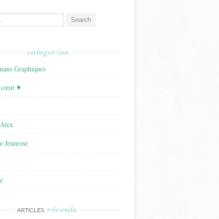
catégories
ans Graphiques
 cœur ♥
'Alex
re Jeunesse
é
récents
ARTICLES