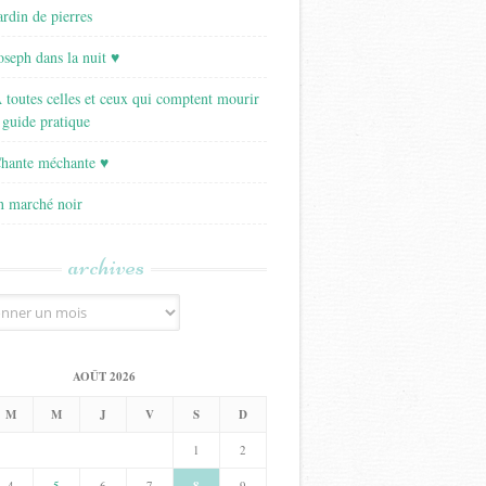
ardin de pierres
Joseph dans la nuit ♥
A toutes celles et ceux qui comptent mourir
 guide pratique
Chante méchante ♥
Un marché noir
archives
AOÛT 2026
M
M
J
V
S
D
1
2
4
5
6
7
9