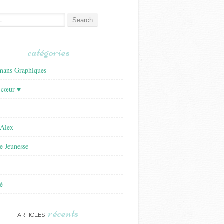
catégories
ans Graphiques
 cœur ♥
'Alex
re Jeunesse
é
récents
ARTICLES