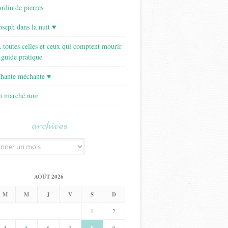
ardin de pierres
Joseph dans la nuit ♥
A toutes celles et ceux qui comptent mourir
 guide pratique
Chante méchante ♥
Un marché noir
archives
AOÛT 2026
M
M
J
V
S
D
1
2
4
5
6
7
9