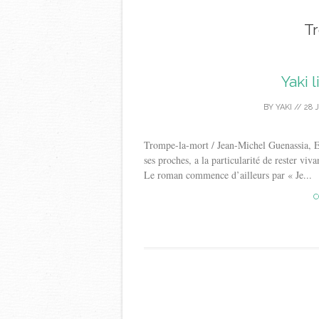
T
Yaki 
BY
YAKI
//
28 
Trompe-la-mort / Jean-Michel Guenassia,
ses proches, a la particularité de rester viv
Le roman commence d’ailleurs par « Je...
C