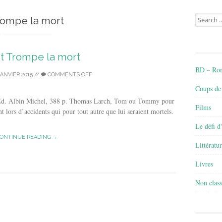
Search
rompe la mort
for:
lit Trompe la mort
BD – Rom
JANVIER 2015
//
COMMENTS OFF
Coups de
 Ed. Albin Michel, 388 p. Thomas Larch, Tom ou Tommy pour
Films
ant lors d’accidents qui pour tout autre que lui seraient mortels.
Le défi d
ONTINUE READING →
Littératu
Livres
Non class