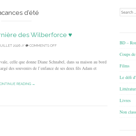
Search
acances d’été
for:
ernière des Wilberforce ♥
BD – Rom
JUILLET 2026
//
COMMENTS OFF
Coups de
tivale, celle que donne Diane Schnabel, dans sa maison au bord
Films
hargé des souvenirs de l’enfance de ses deux fils Adam et
Le défi d
ONTINUE READING →
Littératu
Livres
Non class