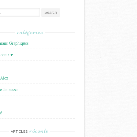
catégories
ans Graphiques
 cœur ♥
'Alex
re Jeunesse
é
récents
ARTICLES