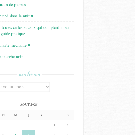
ardin de pierres
Joseph dans la nuit ♥
A toutes celles et ceux qui comptent mourir
 guide pratique
Chante méchante ♥
Un marché noir
archives
AOÛT 2026
M
M
J
V
S
D
1
2
4
5
7
8
9