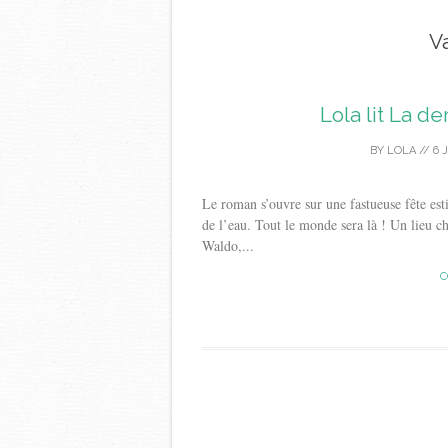
V
Lola lit La d
BY
LOLA
//
6 
Le roman s’ouvre sur une fastueuse fête es
de l’eau. Tout le monde sera là ! Un lieu c
Waldo,...
C