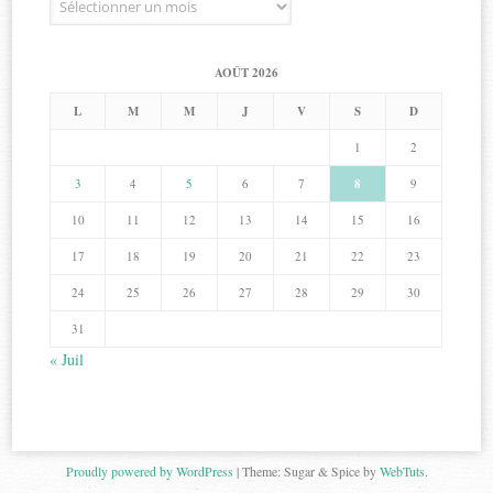
AOÛT 2026
L
M
M
J
V
S
D
1
2
3
4
5
6
7
8
9
10
11
12
13
14
15
16
17
18
19
20
21
22
23
24
25
26
27
28
29
30
31
« Juil
Proudly powered by WordPress
|
Theme: Sugar & Spice by
WebTuts
.