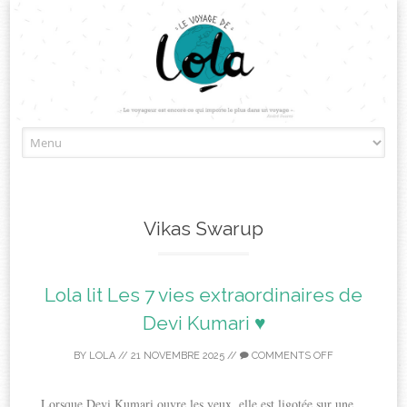
Skip
to
content
Vikas Swarup
Lola lit Les 7 vies extraordinaires de
Devi Kumari ♥
BY
LOLA
//
21 NOVEMBRE 2025
//
COMMENTS OFF
Lorsque Devi Kumari ouvre les yeux, elle est ligotée sur une