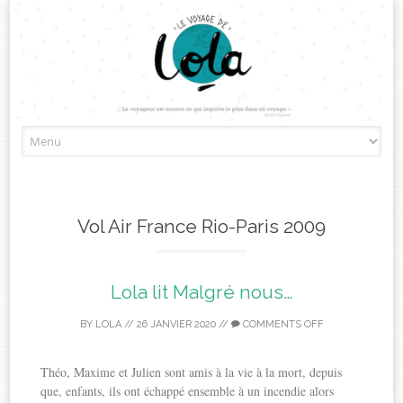
Skip
to
content
Vol Air France Rio-Paris 2009
Lola lit Malgré nous…
BY
LOLA
//
26 JANVIER 2020
//
COMMENTS OFF
Théo, Maxime et Julien sont amis à la vie à la mort, depuis
que, enfants, ils ont échappé ensemble à un incendie alors