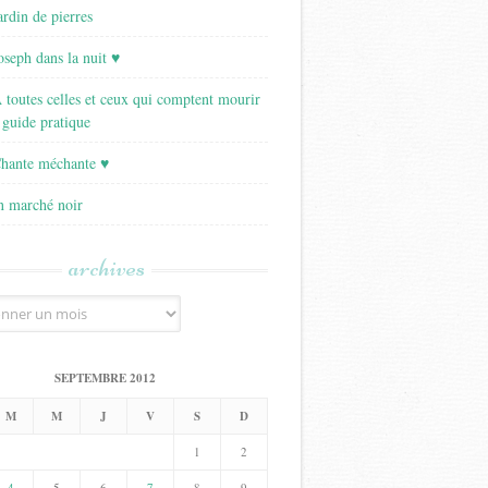
ardin de pierres
Joseph dans la nuit ♥
A toutes celles et ceux qui comptent mourir
 guide pratique
Chante méchante ♥
Un marché noir
archives
SEPTEMBRE 2012
M
M
J
V
S
D
1
2
4
5
6
7
8
9