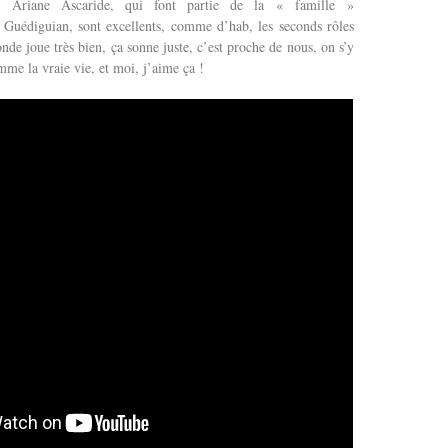
et Ariane Ascaride, qui font partie de la « famille »
Guédiguian, sont excellents, comme d’hab, les seconds rôles
onde joue très bien, ça sonne juste, c’est proche de nous, on s’y
omme la vraie vie, et moi, j’aime ça !