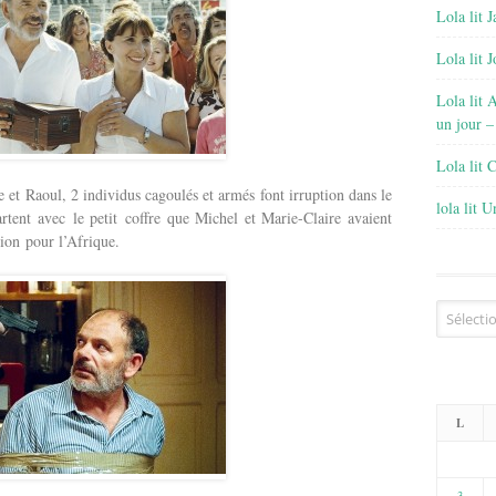
Lola lit J
Lola lit 
Lola lit 
un jour –
Lola lit 
e et Raoul, 2 individus cagoulés et armés font irruption dans le
lola lit 
epartent avec le petit coffre que Michel et Marie-Claire avaient
vion pour l’Afrique.
Archives
L
3