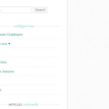
catégories
ans Graphiques
 cœur ♥
'Alex
re Jeunesse
é
récents
ARTICLES