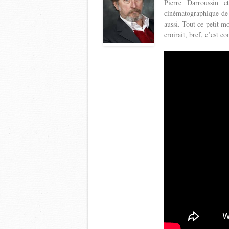
Pierre Darroussin 
cinématographique de 
aussi. Tout ce petit m
croirait, bref, c’est c