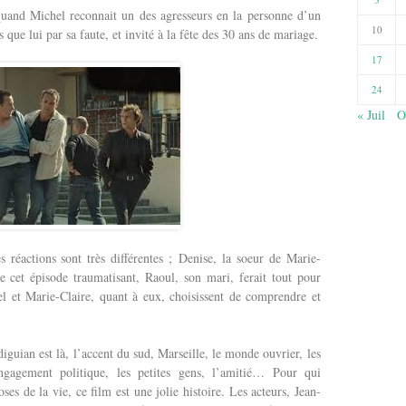
 quand Michel reconnait un des agresseurs en la personne d’un
10
que lui par sa faute, et invité à la fête des 30 ans de mariage.
17
24
« Juil
O
 réactions sont très différentes ; Denise, la soeur de Marie-
 cet épisode traumatisant, Raoul, son mari, ferait tout pour
l et Marie-Claire, quant à eux, choisissent de comprendre et
iguian est là, l’accent du sud, Marseille, le monde ouvrier, les
’engagement politique, les petites gens, l’amitié… Pour qui
oses de la vie, ce film est une jolie histoire. Les acteurs, Jean-