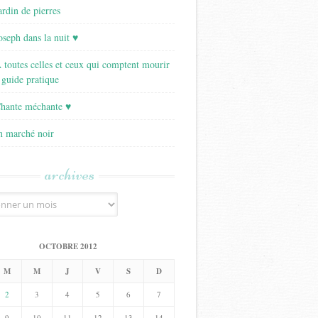
ardin de pierres
Joseph dans la nuit ♥
A toutes celles et ceux qui comptent mourir
 guide pratique
Chante méchante ♥
Un marché noir
archives
OCTOBRE 2012
M
M
J
V
S
D
2
3
4
5
6
7
9
10
11
12
13
14