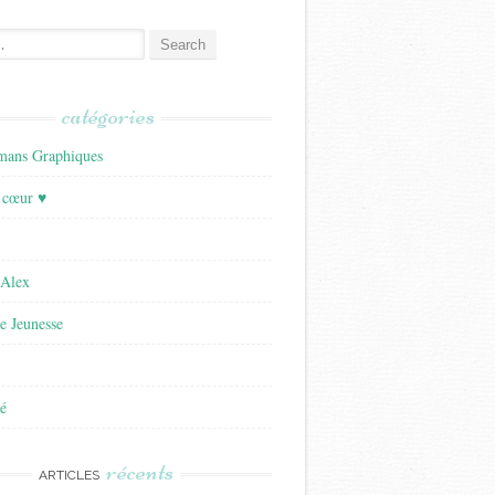
catégories
ans Graphiques
 cœur ♥
'Alex
re Jeunesse
é
récents
ARTICLES