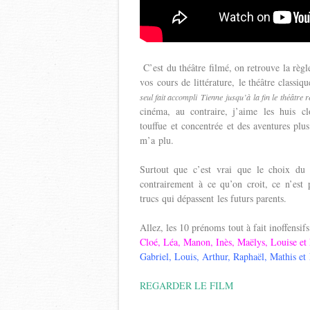
C’est du théâtre filmé, on retrouve la règl
vos cours de littérature, le théâtre classiq
seul fait accompli
Tienne jusqu’à la fin le théâtre 
cinéma, au contraire, j’aime les huis c
touffue et concentrée et des aventures pl
m’a plu.
Surtout que c’est vrai que le choix du
contrairement à ce qu’on croit, ce n’est 
trucs qui dépassent les futurs parents.
Allez, les 10 prénoms tout à fait inoff
Cloé, Léa, Manon, Inès, Maëlys, Louise 
Gabriel, Louis, Arthur, Raphaël, Mathis 
REGARDER LE FILM