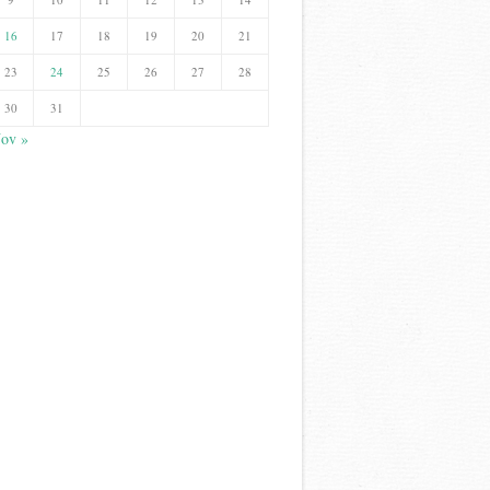
16
17
18
19
20
21
23
24
25
26
27
28
30
31
ov »