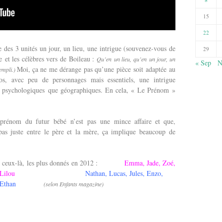
15
22
e des 3 unités un jour, un lieu, une intrigue (souvenez-vous de
29
ue et les célèbres vers de Boileau :
Qu’en un lieu, qu’en un jour, un
« Sep
N
Moi, ça ne me dérange pas qu’une pièce soit adaptée au
rempli.)
los, avec peu de personnages mais essentiels, une intrigue
us psychologiques que géographiques. En cela, « Le Prénom »
 prénom du futur bébé n’est pas une mince affaire et que,
pas juste entre le père et la mère, ça implique beaucoup de
ensifs ceux-là, les plus donnés en 2012 :
Emma, Jade, Zoé,
et Lilou
Nathan, Lucas, Jules, Enzo,
et Ethan
(selon Enfants magazine)