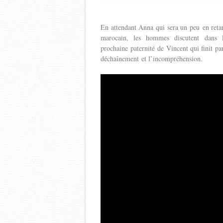
En attendant Anna qui sera un peu en retard
marocain, les hommes discutent dans l
prochaine paternité de Vincent qui finit pa
déchaînement et l’incompréhension.