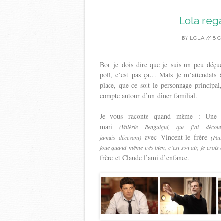
Lola re
BY
LOLA
//
8 
Bon je dois dire que je suis un peu déçue.
poil, c’est pas ça… Mais je m’attendais 
place, que ce soit le personnage principa
compte autour d’un dîner familial.
Je vous raconte quand même : Une so
mari
(Valérie Benguigui, que j’ai déco
avec Vincent le frère
jamais décevant)
(Pat
joue quand même très bien, c’est son air, je crois q
frère et Claude l’ami d’enfance.