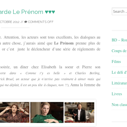
Search
garde Le Prénom ♥♥♥
for:
OCTOBRE 2012
//
COMMENTS OFF
 Attention, les acteurs sont tous excellents, les dialogues au
BD – Rom
Le Prénom
à autre chose, j’aurais aimé que
prenne plus de
l, or c’est juste le déclencheur d’une série de réglements de
Coups de
Films
irée, un dîner chez Elisabeth la soeur et Pierre son
Le défi d
uverte dans « Comme t’y es belle » et Charles Berling,
rick Bruel, un acteur que je n’arrive pas vraiment à aimer mais qui
Littératu
Anna la femme du
ui me déplait, il est un peu tête à claques, non ?!),
Livres
Non class