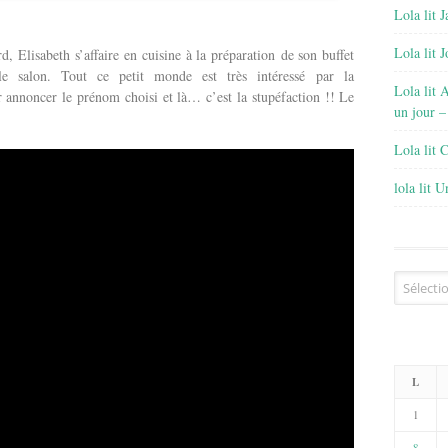
Lola lit J
Lola lit 
, Elisabeth s’affaire en cuisine à la préparation de son buffet
e salon. Tout ce petit monde est très intéressé par la
Lola lit 
r annoncer le prénom choisi et là… c’est la stupéfaction !! Le
un jour –
Lola lit 
lola lit 
Archives
L
1
8