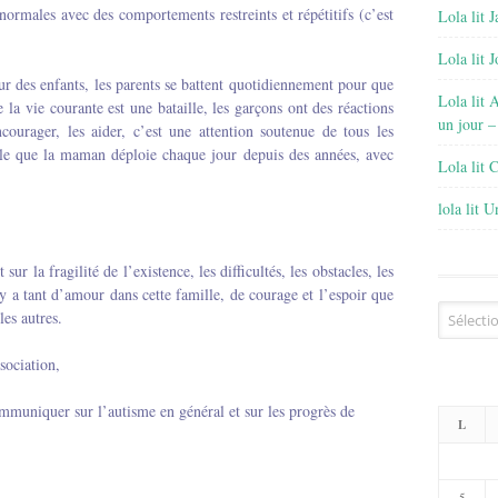
ormales avec des comportements restreints et répétitifs (c’est
Lola lit J
Lola lit 
ur des enfants, les parents se battent quotidiennement pour que
Lola lit 
 la vie courante est une bataille, les garçons ont des réactions
un jour –
ncourager, les aider, c’est une attention soutenue de tous les
le que la maman déploie chaque jour depuis des années, avec
Lola lit 
lola lit 
sur la fragilité de l’existence, les difficultés, les obstacles, les
 y a tant d’amour dans cette famille, de courage et l’espoir que
Archives
es autres.
ssociation,
,
ommuniquer sur l’autisme en général et sur les progrès de
L
5