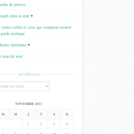
ardin de pierres
Joseph dans la nuit ♥
A toutes celles et ceux qui comptent mourir
 guide pratique
Chante méchante ♥
Un marché noir
archives
NOVEMBRE 2012
M
M
J
V
S
D
1
2
3
4
6
7
8
9
10
11