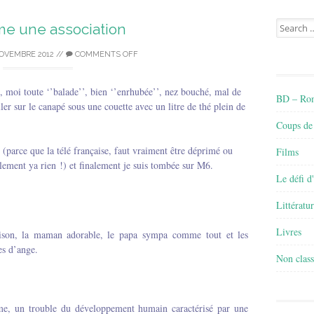
Search
me une association
for:
OVEMBRE 2012
//
COMMENTS OFF
, moi toute ‘’balade’’, bien ‘’enrhubée’’, nez bouché, mal de
BD – Rom
er sur le canapé sous une couette avec un litre de thé plein de
Coups de
pé (parce que la télé française, faut vraiment être déprimé ou
Films
lement ya rien !) et finalement je suis tombée sur M6.
Le défi d
Littératu
Livres
maison, la maman adorable, le papa sympa comme tout et les
s d’ange.
Non class
sme, un trouble du développement humain caractérisé par une