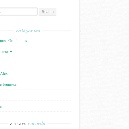
catégories
ans Graphiques
 cœur ♥
'Alex
re Jeunesse
é
récents
ARTICLES