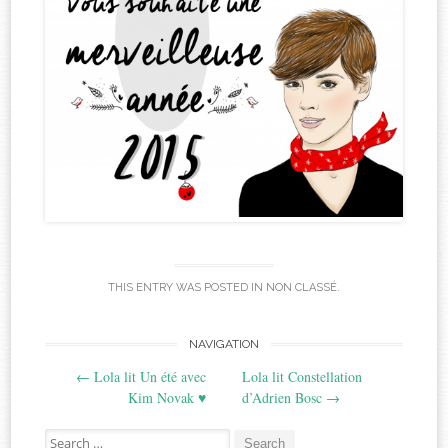
THIS ENTRY WAS POSTED IN
NON CLASSÉ
.
Post
NAVIGATION
←
Lola lit Un été avec
Lola lit Constellation
navigation
Kim Novak ♥
d’Adrien Bosc
→
Search