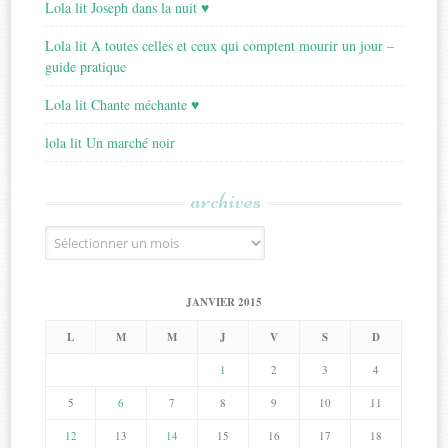
Lola lit Joseph dans la nuit ♥
Lola lit A toutes celles et ceux qui comptent mourir un jour –
guide pratique
Lola lit Chante méchante ♥
lola lit Un marché noir
archives
Archives
JANVIER 2015
L
M
M
J
V
S
D
1
2
3
4
5
6
7
8
9
10
11
12
13
14
15
16
17
18