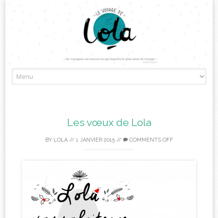
Skip
to
content
Les vœux de Lola
BY
LOLA
//
1 JANVIER 2015
//
COMMENTS OFF