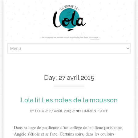
Skip
to
content
Day:
27 avril 2015
Lola lit Les notes de la mousson
BY
LOLA
//
27 AVRIL 2015
//
COMMENTS OFF
Dans sa loge de gardienne d’un collège de banlieue parisienne,
Angèle s’étiole et se fane. Certains soirs, dans les couloirs