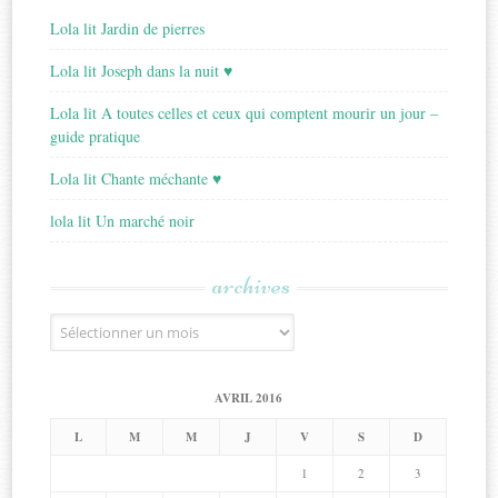
Lola lit Jardin de pierres
Lola lit Joseph dans la nuit ♥
Lola lit A toutes celles et ceux qui comptent mourir un jour –
guide pratique
Lola lit Chante méchante ♥
lola lit Un marché noir
archives
Archives
AVRIL 2016
L
M
M
J
V
S
D
1
2
3