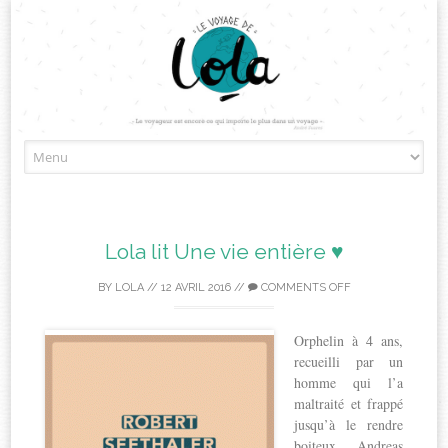
Skip
to
content
Lola lit Une vie entière ♥
BY
LOLA
//
12 AVRIL 2016
//
COMMENTS OFF
Orphelin à 4 ans,
recueilli par un
homme qui l’a
maltraité et frappé
jusqu’à le rendre
boiteux, Andreas