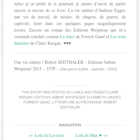
Allez je m’arrête là et pourtant je meurs d’envie de parler
encore et encore de ce livre. La vie entière d’Andreas Egger,
une vie de travail, de misère, de chagrin, de guerre, de
captivité, tient dans ces quelques pages magnifiquement
écrites. Encore un roman des Editions Wespieser qui m’a
vraiment touchée comme
La trace
de Forrest Gand et
Les trois
lumières
de Claire Keegan. ♥♥♥
Une vie entière / Robert SEETHALER – Editions Sabine
Wespieser 2015 – 157P –
[Ein ganzes Leben – Autriche – 2014]
THIS ENTRY WAS POSTED IN
LIVRES
AND TAGGED
CLAIRE
KEEGAN
,
EDITIONS SABINE WESPIESER
,
ELISABETH LANDES
,
FORREST GAND
,
LITTÉRATURE AUTRICHIENNE
,
ROBERT
SEETHALER
.
Post
NAVIGATION
←
Lola lit Les trois
Lola lit Max ♥
→