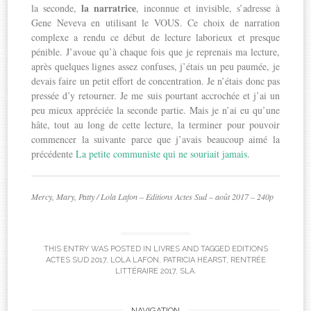
la narratrice
la seconde,
, inconnue et invisible, s’adresse à
Gene Neveva en utilisant le VOUS. Ce choix de narration
complexe a rendu ce début de lecture laborieux et presque
pénible. J’avoue qu’à chaque fois que je reprenais ma lecture,
après quelques lignes assez confuses, j’étais un peu paumée, je
devais faire un petit effort de concentration. Je n’étais donc pas
pressée d’y retourner. Je me suis pourtant accrochée et j’ai un
peu mieux appréciée la seconde partie. Mais je n’ai eu qu’une
hâte, tout au long de cette lecture, la terminer pour pouvoir
commencer la suivante parce que j’avais beaucoup aimé la
précédente
La petite communiste qui ne souriait jamais
.
Mercy, Mary, Patty / Lola Lafon – Editions Actes Sud – août 2017 – 240p
THIS ENTRY WAS POSTED IN
LIVRES
AND TAGGED
EDITIONS
ACTES SUD 2017
,
LOLA LAFON
,
PATRICIA HEARST
,
RENTRÉE
LITTÉRAIRE 2017
,
SLA
.
NAVIGATION