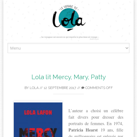
Skip
to
content
Lola lit Mercy, Mary, Patty
BY
LOLA
//
12 SEPTEMBRE 2017
//
COMMENTS OFF
L’auteur a choisi un célèbre
fait divers pour dresser des
portraits de femmes. En 1974,
Patricia Hearst
19 ans, fille
de millionnaire est enlevée par