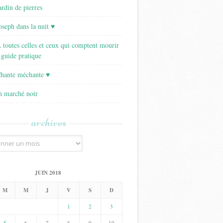
ardin de pierres
Joseph dans la nuit ♥
A toutes celles et ceux qui comptent mourir
 guide pratique
Chante méchante ♥
Un marché noir
archives
JUIN 2018
M
M
J
V
S
D
1
2
3
5
6
7
8
9
10