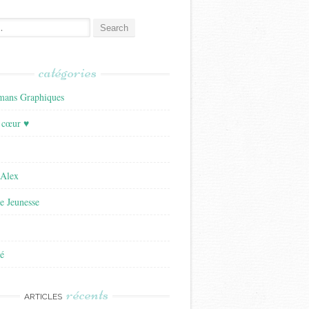
catégories
ans Graphiques
 cœur ♥
'Alex
re Jeunesse
é
récents
ARTICLES