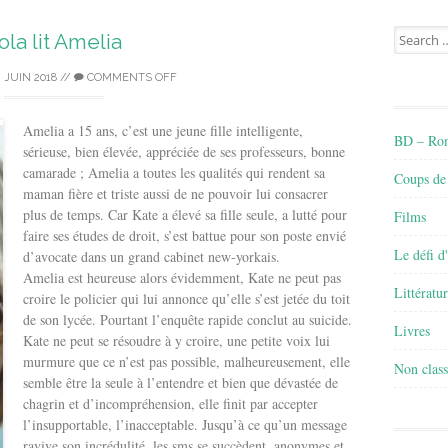
Search
ola lit Amelia
for:
2 JUIN 2018
//
COMMENTS OFF
Amelia a 15 ans, c’est une jeune fille intelligente,
BD – Rom
sérieuse, bien élevée, appréciée de ses professeurs, bonne
camarade ; Amelia a toutes les qualités qui rendent sa
Coups de
maman fière et triste aussi de ne pouvoir lui consacrer
plus de temps. Car Kate a élevé sa fille seule, a lutté pour
Films
faire ses études de droit, s’est battue pour son poste envié
Le défi d
d’avocate dans un grand cabinet new-yorkais.
Amelia est heureuse alors évidemment, Kate ne peut pas
Littératu
croire le policier qui lui annonce qu’elle s’est jetée du toit
de son lycée. Pourtant l’enquête rapide conclut au suicide.
Livres
Kate ne peut se résoudre à y croire, une petite voix lui
murmure que ce n’est pas possible, malheureusement, elle
Non class
semble être la seule à l’entendre et bien que dévastée de
chagrin et d’incompréhension, elle finit par accepter
l’insupportable, l’inacceptable. Jusqu’à ce qu’un message
ravive son incrédulité, les sms se succèdent, anonymes et