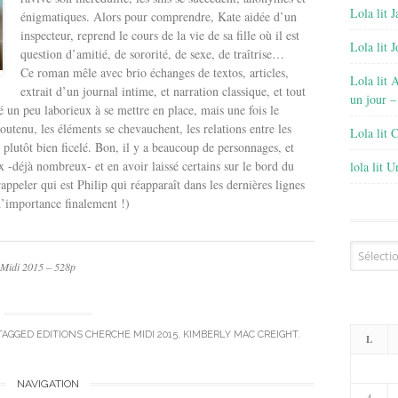
Lola lit J
énigmatiques. Alors pour comprendre, Kate aidée d’un
inspecteur, reprend le cours de la vie de sa fille où il est
Lola lit 
question d’amitié, de sororité, de sexe, de traîtrise…
Ce roman mêle avec brio échanges de textos, articles,
Lola lit 
extrait d’un journal intime, et narration classique, et tout
un jour –
té un peu laborieux à se mettre en place, mais une fois le
utenu, les éléments se chevauchent, les relations entre les
Lola lit 
plutôt bien ficelé. Bon, il y a beaucoup de personnages, et
x -déjà nombreux- et en avoir laissé certains sur le bord du
lola lit 
peler qui est Philip qui réapparaît dans les dernières lignes
 d’importance finalement !)
Archives
 Midi 2015 – 528p
TAGGED
EDITIONS CHERCHE MIDI 2015
,
KIMBERLY MAC CREIGHT
.
L
NAVIGATION
4