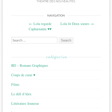
THÉÂTRE DES NOUVEAUTÉS
.
Post
NAVIGATION
←
Lola regarde
Lola lit Deux soeurs
→
navigation
Capharnaüm ♥♥
Search
for:
catégories
BD – Romans Graphiques
Coups de cœur ♥
Films
Le défi d'Alex
Littérature Jeunesse