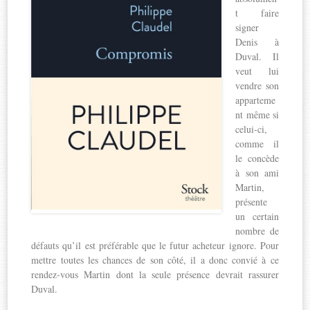
t faire
signer
Denis à
Duval. Il
veut lui
vendre son
apparteme
nt même si
celui-ci,
comme il
le concède
à son ami
Martin,
présente
un certain
nombre de
défauts qu’il est préférable que le futur acheteur ignore. Pour
mettre toutes les chances de son côté, il a donc convié à ce
rendez-vous Martin dont la seule présence devrait rassurer
Duval.