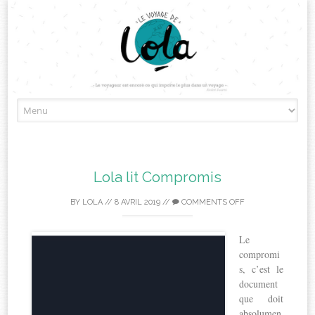
Skip
to
content
Lola lit Compromis
BY
LOLA
//
8 AVRIL 2019
//
COMMENTS OFF
Le
compromi
s, c’est le
document
que doit
absolumen