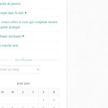
ardin de pierres
Joseph dans la nuit ♥
A toutes celles et ceux qui comptent mourir
 guide pratique
Chante méchante ♥
Un marché noir
archives
JUIN 2019
M
M
J
V
S
D
1
2
4
5
6
7
8
9