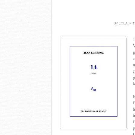
BY
LOLA
//
2
1
V
g
a
m
ç
p
l
I
f
h
t
f
p
U