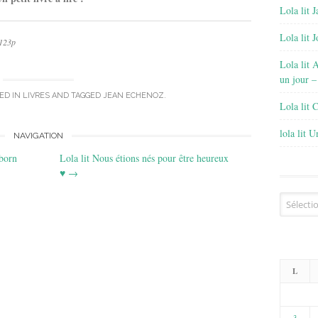
Lola lit J
Lola lit 
 123p
Lola lit 
un jour –
ED IN
LIVRES
AND TAGGED
JEAN ECHENOZ
.
Lola lit 
lola lit 
NAVIGATION
 born
Lola lit Nous étions nés pour être heureux
♥
→
Archives
L
3