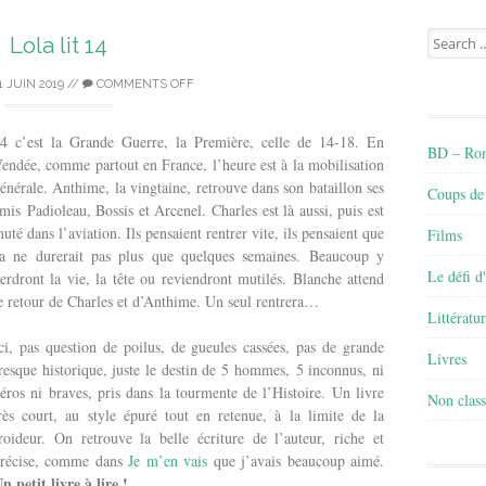
Search
Lola lit 14
for:
1 JUIN 2019
//
COMMENTS OFF
4 c’est la Grande Guerre, la Première, celle de 14-18. En
BD – Rom
endée, comme partout en France, l’heure est à la mobilisation
énérale. Anthime, la vingtaine, retrouve dans son bataillon ses
Coups de
mis Padioleau, Bossis et Arcenel. Charles est là aussi, puis est
uté dans l’aviation. Ils pensaient rentrer vite, ils pensaient que
Films
a ne durerait pas plus que quelques semaines. Beaucoup y
Le défi d
erdront la vie, la tête ou reviendront mutilés. Blanche attend
e retour de Charles et d’Anthime. Un seul rentrera…
Littératu
ci, pas question de poilus, de gueules cassées, pas de grande
Livres
resque historique, juste le destin de 5 hommes, 5 inconnus, ni
éros ni braves, pris dans la tourmente de l’Histoire. Un livre
Non class
rès court, au style épuré tout en retenue, à la limite de la
roideur. On retrouve la belle écriture de l’auteur, riche et
récise, comme dans
Je m’en vais
que j’avais beaucoup aimé.
n petit livre à lire !