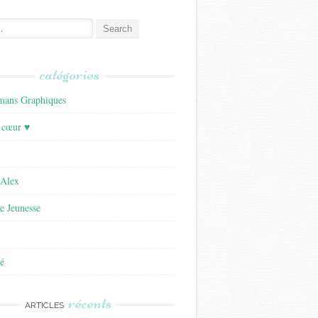
catégories
ans Graphiques
 cœur ♥
'Alex
re Jeunesse
é
récents
ARTICLES