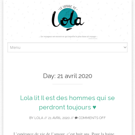
Skip
to
content
Day:
21 avril 2020
Lola lit Il est des hommes qui se
perdront toujours ♥
BY
LOLA
//
21 AVRIL 2020
//
COMMENTS OFF
L’espérance de vie de l’amour, c’est huit ans. Pour la haine,