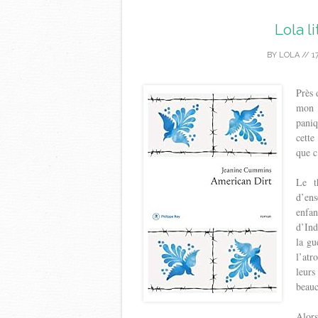
Lola l
BY
LOLA
//
1
Près 
mon l
pani
cette
que c
Le t
d’en
enfan
d’Ind
la gu
l’atr
leurs
beauc
Alor