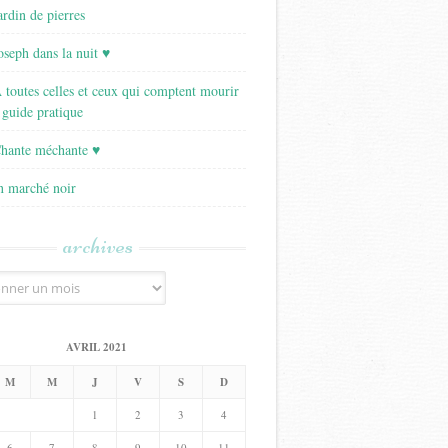
ardin de pierres
Joseph dans la nuit ♥
A toutes celles et ceux qui comptent mourir
 guide pratique
Chante méchante ♥
Un marché noir
archives
AVRIL 2021
M
M
J
V
S
D
1
2
3
4
6
7
8
9
10
11