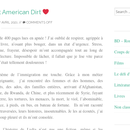
Search
it American Dirt
for:
7 AVRIL 2021
//
COMMENTS OFF
de 400 pages lues en apnée ! J’ai oublié de respirer, agrippée à
BD – Rom
ivre, n’osant plus bouger, dans un état d’urgence. Stress,
que, frayeur, désespoir m’ont accompagnée tout au long de
Coups de
 lecture. Impossible de lâcher, il fallait que je lise vite parce
’était tellement douloureux !
Films
Le défi d
hème de l’immigration me touche. Grâce à mon métier
seignante, j’ai rencontré des femmes et des hommes, des
Littératu
ts, des ados, des familles entières, arrivant d’Afghanistan,
e, du Rwanda, de Chine, et plus récemment de Syrie, fuyant
Livres
erre, les tortures, les menaces, la mort, le viol, l’abominable,
oce, à pieds, en bus, en bateau de fortune. Ils m’ont raconté
Non class
 traversées, leurs histoires, insoutenables. Je les ai écoutés, j’ai
oup pleuré et ils m’ont consolée.
s l’histoire de Lydia n’est pas une fiction, même si les