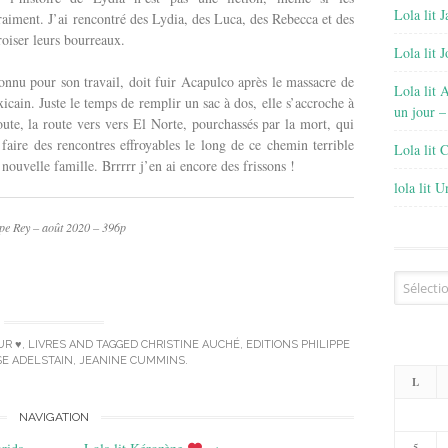
Lola lit J
vraiment. J’ai rencontré des Lydia, des Luca, des Rebecca et des
roiser leurs bourreaux.
Lola lit 
connu pour son travail, doit fuir Acapulco après le massacre de
Lola lit 
cain. Juste le temps de remplir un sac à dos, elle s’accroche à
un jour –
route, la route vers vers El Norte, pourchassés par la mort, qui
faire des rencontres effroyables le long de ce chemin terrible
Lola lit 
 nouvelle famille. Brrrrr j’en ai encore des frissons !
lola lit 
ppe Rey – août 2020 – 396p
Archives
UR ♥
,
LIVRES
AND TAGGED
CHRISTINE AUCHÉ
,
EDITIONS PHILIPPE
E ADELSTAIN
,
JEANINE CUMMINS
.
L
NAVIGATION
5