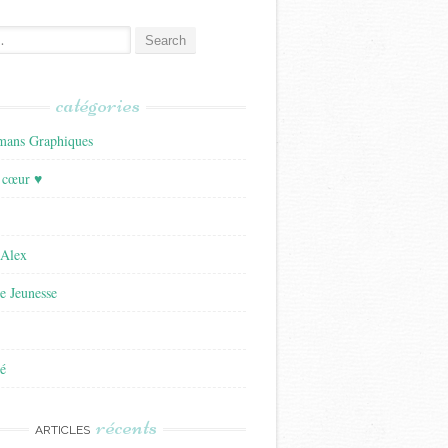
catégories
ans Graphiques
 cœur ♥
'Alex
re Jeunesse
é
récents
ARTICLES