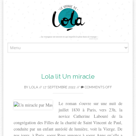
Skip
to
content
Lola lit Un miracle
BY
LOLA
//
17 SEPTEMBRE 2022
//
COMMENTS OFF
Le roman s’ouvre sur une nuit de
juillet 1830 à Paris, vers 23h, la
novice Catherine Labouré de la
congrégation des Filles de la charité de Saint Vincent de Paul,
conduite par un enfant auréolé de lumière, voit la Vierge. De
nos jours, à Paris, soeur Rose annonce à soeur Anne qu’elle a