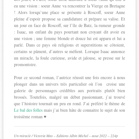
eu une vision : soeur Anne va rencontrer la Vierge en Bretagne
! Alors lorsqu’une place se présente à Roscoff, soeur Anne
pleine d’espoir propose sa candidature et prépare sa valise. Et
un jour en face de Roscoff, sur l’île de Batz, la rumeur gronde
: Isaac, un enfant du pays pourtant non croyant dit avoir eu
une vision ; une femme blonde et douce lui est apparu et lui a
parlé. Dans ce pays où religions et superstitions se côtoient,
certains se pâment, d’autres se méfient. Lorsque Isaac annonce
un miracle, la foule curieuse, avide et jalouse, se presse sur le
promontoire.
Pour ce second roman, l’autrice réussit une fois encore à nous
plonger dans un univers très particulier où l’on croise une
galerie de personnages crédibles aux portraits plutôt bien
brossés. Toutefois, malgré un début passionnant, j’ai trouvé
que l’histoire tournait un peu en rond. J’ai préféré le thème de
Le bal des folles
mais j’ai bien hâte de connaitre le sujet de son
troisième roman ♥
Un miracle / Victoria Mas – Editions Albin Michel – aout 2022 – 224p