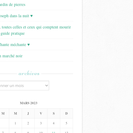
ardin de pierres
Joseph dans la nuit ♥
A toutes celles et ceux qui comptent mourir
 guide pratique
Chante méchante ♥
Un marché noir
archives
MARS 2023
M
M
J
V
S
D
1
2
3
4
5
7
8
9
10
11
12