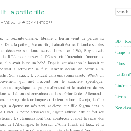
Search
lit La petite fille
for:
 MARS 2023
//
COMMENTS OFF
r, la soixante-dizaine, libraire à Berlin vient de perdre sa
BD – Rom
. Dans la petite pièce où Birgit aimait écrire, il tombe sur des
 et découvre son lourd secret. Lorsqu’en 1965, Birgit avait
Coups de
té la RDA pour passer à l’Ouest où l’attendait l’amoureux
r, elle avait laissé un bébé. Depuis, cet abandon la hantait et
Films
hésitait à retrouver sa fille. Kaspar décide de partir à sa
Le défi d
rche. Son enquête le conduit dans une communauté
un
völkisch,
ouvement qui met l’accent sur le caractère spécifique,
Littératu
tionnel, mystique du peuple allemand et le maintien de ses
tions ». Là, on est convaincu de la supériorité des Allemands,
Livres
iens de sang, de leur langue et de leur culture. Svenja, la fille
rgit, a épousé un néo-nazi, et élève leur fille Sigrun dans le
Non class
 d’Hitler. A peine adolescente, Sigrun affirme haut et fort ses
ctions : les étrangers sont trop nombreux et sont la cause des
urs de l’Allemagne, le Journal d’Anne Frank est faux, et la
lle et perverse Irma Grese surnommée
«
la hyène d’Auschwitz»