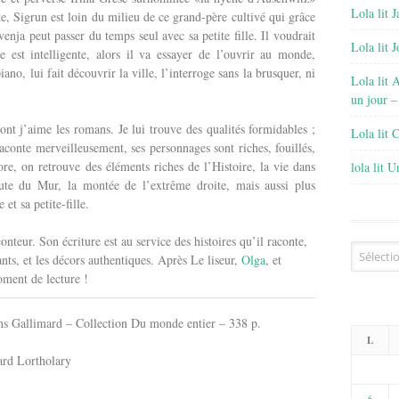
Lola lit J
te, Sigrun est loin du milieu de ce grand-père cultivé qui grâce
enja peut passer du temps seul avec sa petite fille. Il voudrait
Lola lit 
e est intelligente, alors il va essayer de l’ouvrir au monde,
no, lui fait découvrir la ville, l’interroge sans la brusquer, ni
Lola lit 
un jour –
nt j’aime les romans. Je lui trouve des qualités formidables ;
Lola lit 
raconte merveilleusement, ses personnages sont riches, fouillés,
core, on retrouve des éléments riches de l’Histoire, la vie dans
lola lit 
te du Mur, la montée de l’extrême droite, mais aussi plus
et sa petite-fille.
nteur. Son écriture est au service des histoires qu’il raconte,
Archives
ants, et les décors authentiques. Après Le liseur,
Olga
, et
oment de lecture !
ons Gallimard – Collection Du monde entier – 338 p.
L
ard Lortholary
6