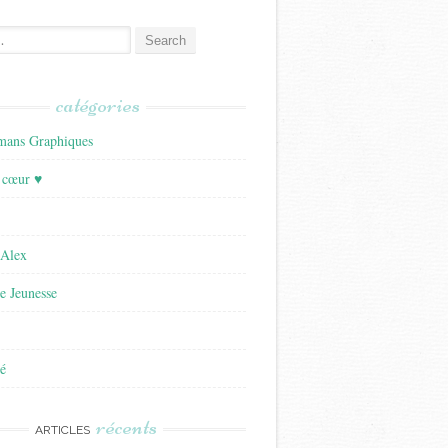
catégories
ans Graphiques
 cœur ♥
'Alex
re Jeunesse
é
récents
ARTICLES