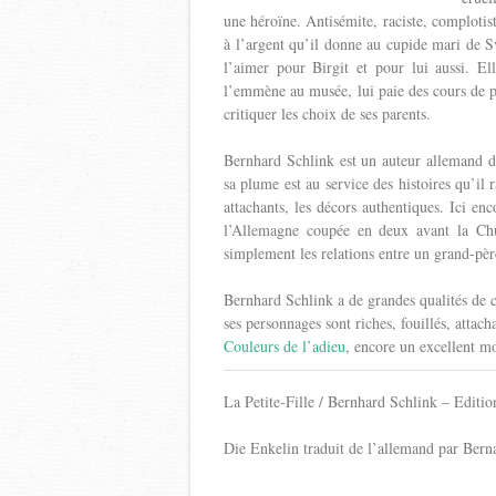
une héroïne. Antisémite, raciste, complotis
à l’argent qu’il donne au cupide mari de Sv
l’aimer pour Birgit et pour lui aussi. Ell
l’emmène au musée, lui paie des cours de pia
critiquer les choix de ses parents.
Bernhard Schlink est un auteur allemand do
sa plume est au service des histoires qu’il 
attachants, les décors authentiques. Ici en
l’Allemagne coupée en deux avant la Chu
simplement les relations entre un grand-père 
Bernhard Schlink a de grandes qualités de co
ses personnages sont riches, fouillés, attach
Couleurs de l’adieu
, encore un excellent m
La Petite-Fille / Bernhard Schlink – Editi
Die Enkelin traduit de l’allemand par Bern