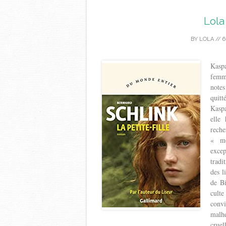
Lola 
BY
LOLA
//
6
Kaspa
femme
notes
quit
Kaspa
elle 
reche
«
m
excep
tradi
des l
de Bi
culte
convi
malhe
crue