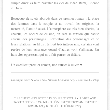
simple dîner va faire basculer les vies de Johar, Rémi, Etienne
et Diane.
Beaucoup de sujets abordés dans ce premier roman : la place
des femmes dans le couple et au travail, les origines, la
maternité, l’amitié aussi. L’atmosphère est très bien décrite, la
chaleur, les odeurs de cuisine, on sent la tension qui habite
chacun des personnages. L’évolution des personnages et de
leurs relations, au fil du récit est très intéressante, certains vont
perdre de leur assurance quand d’autres vont s’affirmer. Un
huis clos oppressant qui m’a fait penser au théâtre.
Un excellent premier roman, une autrice à suivre ♥
Un simple dîner / Cécile Tlili – Editions Calmann Lévy – Aout 2023 – 192p
THIS ENTRY WAS POSTED IN
COUPS DE CŒUR ♥
,
LIVRES
AND
TAGGED
EDITIONS CALMANN LÉVY
,
PREMIER ROMAN
,
PREMIER
ROMAN 2023
,
RENTRÉE LITTÉRAIRE 2023
.