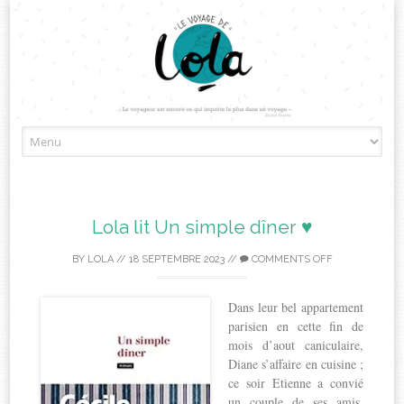
Skip
to
content
Lola lit Un simple dîner ♥
BY
LOLA
//
18 SEPTEMBRE 2023
//
COMMENTS OFF
Dans leur bel appartement
parisien en cette fin de
mois d’aout caniculaire,
Diane s’affaire en cuisine ;
ce soir Etienne a convié
un couple de ses amis,