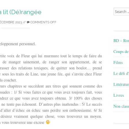
Search
a lit (Dé)rangée
for:
DÉCEMBRE 2023
//
COMMENTS OFF
BD – Rom
eloppement personnel.
Coups de
tite voix de Fleur qui lui murmure tout le temps de faire du
t, de manger sainement, de ranger son appartement, de se
Films
rasser des relations toxiques, de quitter son boulot… prend
Le défi d
 sous les traits de Line, une jeune fée, qui s’invite chez Fleur
la coacher.
Littératu
eurs chapitres se succèdent aux titres qui sonnent comme des
issades : 1/ Si vous faites ce que vous avez toujours fait, vous
Livres
ndrez ce que vous avez toujours obtenu. 3/ 100% des choses
 ne tente pas échouent. D’autres plus inattendus : 5/ Le succès
Non class
 d’aller d’échec en échec sans perdre son enthousiasme. 6/ Si
 désirez vraiment quelque chose, vous trouverez un moyen.
 vous trouverez une excuse