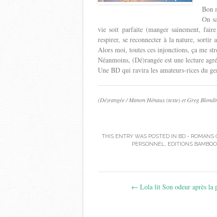
Bon m
On sa
vie soit parfaite (manger sainement, faire
respirer, se reconnecter à la nature, sortir
Alors moi, toutes ces injonctions, ça me stre
Néanmoins, (Dé)rangée est une lecture agréa
Une BD qui ravira les amateurs-rices du ge
(Dé)rangée / Manon Hénaux (texte) et Greg Blondin
THIS ENTRY WAS POSTED IN
BD - ROMANS
PERSONNEL
,
EDITIONS BAMBOO
Post
←
Lola lit Son odeur après la 
navigation