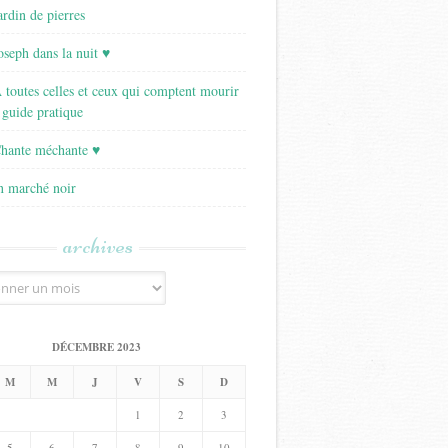
ardin de pierres
Joseph dans la nuit ♥
A toutes celles et ceux qui comptent mourir
 guide pratique
Chante méchante ♥
Un marché noir
archives
DÉCEMBRE 2023
M
M
J
V
S
D
1
2
3
5
6
7
8
9
10