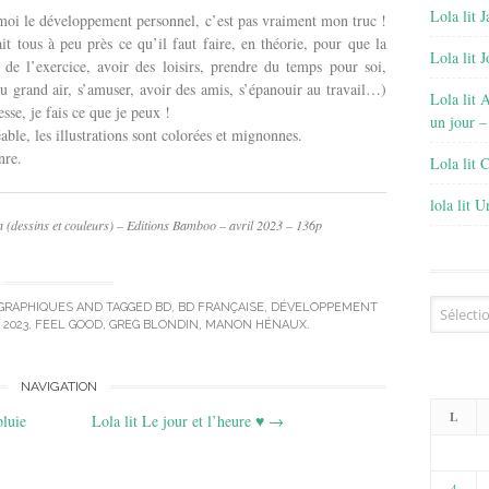
Lola lit J
oi le développement personnel, c’est pas vraiment mon truc !
it tous à peu près ce qu’il faut faire, en théorie, pour que la
Lola lit 
 de l’exercice, avoir des loisirs, prendre du temps pour soi,
 au grand air, s’amuser, avoir des amis, s’épanouir au travail…)
Lola lit 
sse, je fais ce que je peux !
un jour –
ble, les illustrations sont colorées et mignonnes.
nre.
Lola lit 
lola lit 
 (dessins et couleurs) – Editions Bamboo – avril 2023 – 136p
Archives
 GRAPHIQUES
AND TAGGED
BD
,
BD FRANÇAISE
,
DÉVELOPPEMENT
 2023
,
FEEL GOOD
,
GREG BLONDIN
,
MANON HÉNAUX
.
NAVIGATION
L
pluie
Lola lit Le jour et l’heure ♥
→
4