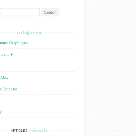
catégories
ans Graphiques
 cœur ♥
'Alex
re Jeunesse
é
récents
ARTICLES