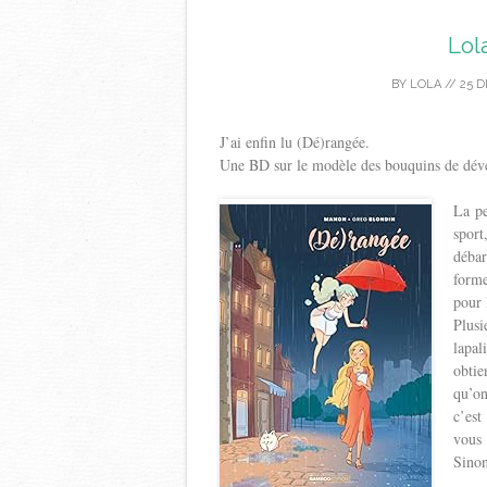
Lol
BY
LOLA
//
25 
J’ai enfin lu (Dé)rangée.
Une BD sur le modèle des bouquins de dév
La pe
spor
débar
forme
pour 
Plusi
lapal
obtie
qu’on
c’est
vous
Sinon