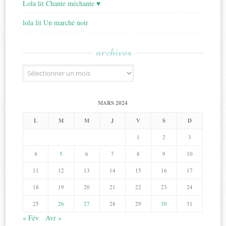
Lola lit Chante méchante ♥
lola lit Un marché noir
archives
Archives
MARS 2024
L
M
M
J
V
S
D
1
2
3
4
5
6
7
8
9
10
11
12
13
14
15
16
17
18
19
20
21
22
23
24
25
26
27
28
29
30
31
« Fév
Avr »