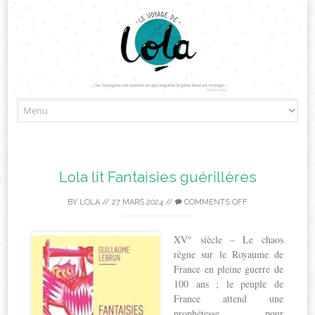
Skip
to
content
Lola lit Fantaisies guérillères
BY
LOLA
//
27 MARS 2024
//
COMMENTS OFF
XV° siècle – Le chaos
règne sur le Royaume de
France en pleine guerre de
100 ans ; le peuple de
France attend une
prophétesse pour