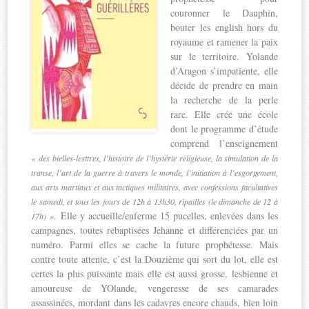
couronner le Dauphin,
bouter les english hors du
royaume et ramener la paix
sur le territoire. Yolande
d’Aragon s’impatiente, elle
décide de prendre en main
la recherche de la perle
rare. Elle crée une école
dont le programme d’étude
comprend l’enseignement
« des bielles-lesttres, l’histoire de l’hystérie religieuse, la simulation de la
transe, l’art de la guerre à travers le monde, l’initiation à l’esgorgement,
aux arts martiaux et aux tactiques militaires, avec confessions facultatives
le samedi, et tous les jours de 12h à 13h30, ripailles (le dimanche de 12 à
. Elle y accueille/enferme 15 pucelles, enlevées dans les
17h) »
campagnes, toutes rebaptisées Jehanne et différenciées par un
numéro. Parmi elles se cache la future prophétesse. Mais
contre toute attente, c’est la Douzième qui sort du lot, elle est
certes la plus puissante mais elle est aussi grosse, lesbienne et
amoureuse de YOlande, vengeresse de ses camarades
assassinées, mordant dans les cadavres encore chauds, bien loin