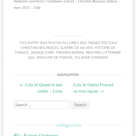
Fantaisies guérillères / Guillaume Lebrun – Christian Bourgois Editeur –
mars 2022 – 320p
THIS ENTRY WAS POSTED IN
LIVRES
AND TAGGED
EDITIONS
CHRISTIAN BOURGEOIS
,
GUERRE DE 100 ANS
,
HISTOIRE DE
FRANCE
,
JEANNE D'ARC
,
PREMIER ROMAN
,
RENTRÉE LITTÉRAIRE
2022
,
ROYAUME DE FRANCE
,
YOLANDE D'ARAGON
.
Post
NAVIGATION
←
Lola lit Quand la nuit
Lola lit Odette Froyard
navigation
tombe – Lisou
en trois façons
→
Search
for:
catégories
BD – Romans Graphiques