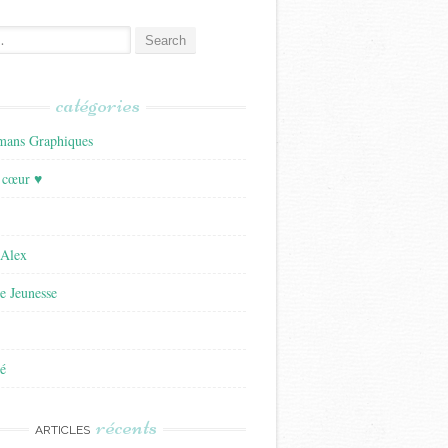
catégories
ans Graphiques
 cœur ♥
'Alex
re Jeunesse
é
récents
ARTICLES