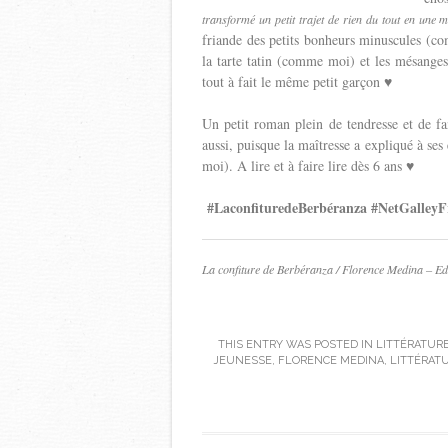
transformé un petit trajet de rien du tout en une m
friande des petits bonheurs minuscules (com
la tarte tatin (comme moi) et les mésange
tout à fait le même petit garçon ♥
Un petit roman plein de tendresse et de fan
aussi, puisque la maîtresse a expliqué à se
moi). A lire et à faire lire dès 6 ans ♥
#LaconfituredeBerbéranza #NetGalleyF
La confiture de Berbéranza / Florence Medina – Edi
THIS ENTRY WAS POSTED IN
LITTÉRATUR
JEUNESSE
,
FLORENCE MEDINA
,
LITTÉRAT
Post