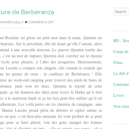
Search
iture de Berbéranza
for:
JANVIER 2025
//
COMMENTS OFF
d Roseline lui glisse un petit mot dans la main, Quentin est
BD – Rom
 heureux. Sur le précédent, elle lui disait qu’elle l’aimait, alors
’attend à une nouvelle douceur. Le pauvre Quentin tombe des
Coups de
, c’est un mot de rupture, Quentin doit s’arrêter sur le chemin
l’école pour pleurer, à l’abri des moqueries. Heureusement,
Films
e Lucette a compris son chagrin, elle connait le remède qui
Le défi d
gne les peines de cœur : la confiture de Berbéranza ! Elle
nise un week-end camping pour trouver des pieds de baies de
Littératu
béranza, juste tous les deux. Quentin se réjouit de cette
pade, ça lui donnera des idées pour écrire le Haïku qu’il doit
Livres
re à la maîtresse lundi et ça lui fera peut-être oublier qu’il est
alheureux. Les voilà partis sur les chemins de campagne, sans
Non class
, Mamie Lucette prend plein de détours et espère même se
re un peu, c’est bien plus amusant. Ils vont profiter de ce petit
age pour se faire plaisir, voir des gens, manger des bonnes
es, rire et discuter un peu.
« Elle est géniale cette mamie : elle a