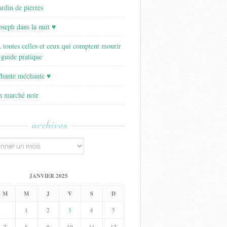
ardin de pierres
Joseph dans la nuit ♥
A toutes celles et ceux qui comptent mourir
 guide pratique
Chante méchante ♥
Un marché noir
archives
JANVIER 2025
M
M
J
V
S
D
1
2
3
4
5
7
8
9
10
11
12