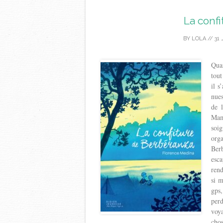
La conf
BY
LOLA
//
31 
Quan
tout
il s
nues
de 
Mami
soi
orga
Ber
esca
rend
si m
gps
perd
voy
chos