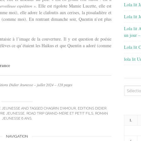
Lola lit J
. Elle est rigolote Mamie Lucette, elle est
erveilleuse expédition »
me moi), elle adore le clafoutis aux cerises, la pissaladière et
Lola lit 
s (comme moi). En rentrant dimanche soir, Quentin n’est plus
Lola lit 
un jour –
taisie à l’image de la couverture. Il y est question de poésie
s élèves ce qu’étaient les Haïkus et que Quentin a adoré (comme
Lola lit 
lola lit 
rance
tions Didier Jeunesse – juillet 2024 – 128 pages
Archives
E JEUNESSE
AND TAGGED
CHAGRIN D'AMOUR
,
EDITIONS DIDIER
URE JEUNESSE
,
ROAD TRIP GRAND-MÈRE ET PETIT FILS
,
ROMAN
JEUNESSE 6 ANS
.
L
NAVIGATION
6