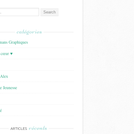
catégories
ans Graphiques
 cœur ♥
'Alex
re Jeunesse
é
récents
ARTICLES