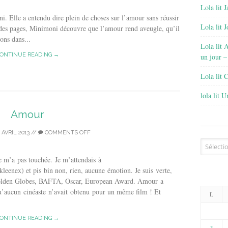
Lola lit J
 Elle a entendu dire plein de choses sur l’amour sans réussir
Lola lit 
des pages, Minimoni découvre que l’amour rend aveugle, qu’il
ons dans...
Lola lit 
ONTINUE READING →
un jour –
Lola lit 
lola lit 
Amour
 AVRIL 2013
//
COMMENTS OFF
Archives
 m’a pas touchée. Je m’attendais à
kleenex) et pis bin non, rien, aucune émotion. Je suis verte,
 Golden Globes, BAFTA, Oscar, European Award. Amour a
’aucun cinéaste n’avait obtenu pour un même film ! Et
L
ONTINUE READING →
3