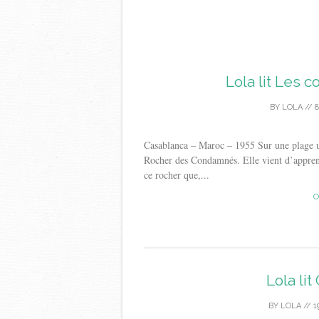
Lola lit Les 
BY
LOLA
//
8
Casablanca – Maroc – 1955 Sur une plage une 
Rocher des Condamnés. Elle vient d’apprend
ce rocher que,...
C
Lola lit
BY
LOLA
//
1