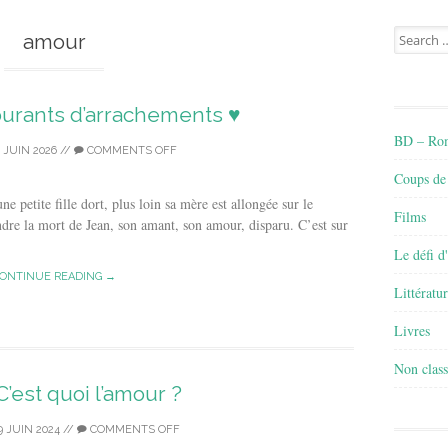
Search
amour
for:
courants d’arrachements ♥
BD – Rom
 JUIN 2026
//
COMMENTS OFF
Coups de
petite fille dort, plus loin sa mère est allongée sur le
Films
re la mort de Jean, son amant, son amour, disparu. C’est sur
Le défi d
ONTINUE READING →
Littératu
Livres
Non class
 C’est quoi l’amour ?
9 JUIN 2024
//
COMMENTS OFF