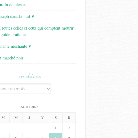
ardin de pierres
Joseph dans la nuit ♥
A toutes celles et ceux qui comptent mourir
 guide pratique
Chante méchante ♥
Un marché noir
archives
AOÛT 2026
M
M
J
V
S
D
1
2
4
5
6
7
9