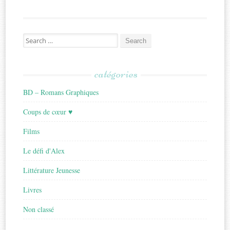
Search
for:
catégories
BD – Romans Graphiques
Coups de cœur ♥
Films
Le défi d'Alex
Littérature Jeunesse
Livres
Non classé