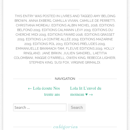
THIS ENTRY WAS POSTED IN
LIVRES
AND TAGGED
AMY BELDING
BROWN
,
ANNA EKBERG
,
CAMILLA VIVIAN
,
CAMILLE DE PERRETTI
,
CHRISTIANA MOREAU
,
EDITIONS ALBIN MICHEL 2018
,
EDITIONS
BELFOND 2019
,
EDITIONS CALMANN LEVY 2019
,
EDITIONS DU
CHERCHE MIDI 2019
,
EDITIONS FAYARD 2018
,
EDITIONS GRASSET
2019
,
EDITIONS LA CONTRE ALLÉE 2019
,
EDITIONS MAZARINE
2019
,
EDITIONS POL 2013
,
EDITIONS PRÉLUDES 2019
,
EMMANUELLE BAYAMACK-TAM
,
FLEUVE EDITIONS 2019
,
HOLLY
RINGLAND
,
JANE BIRKIN
,
JULIEN SANDREL
,
LAETITIA
COLOMBANI
,
MAGGIE O'FARRELL
,
OWEN KING
,
REBECCA LIGHIERI
,
STEPHEN KING
,
SUSI FOX
,
VIRGINIE GRIMALDI
.
Post
NAVIGATION
←
Lola écoute Nos
Lola lit L’envol du
navigation
trente ans
moineau ♥
→
Search
for:
catégories