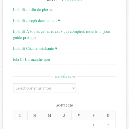
ARTICLES
Lola lit Jardin de pierres
Lola lit Joseph dans la nuit ♥
Lola lit A toutes celles et ceux qui comptent mourir un jour –
guide pratique
Lola lit Chante méchante ♥
lola lit Un marché noir
archives
Archives
AOÛT 2026
L
M
M
J
V
S
D
1
2