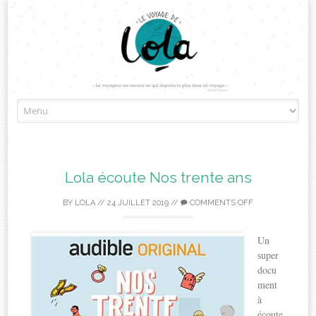
Skip
to
content
Lola écoute Nos trente ans
BY
LOLA
//
24 JUILLET 2019
//
COMMENTS OFF
Un
super
docu
ment
à
écoute