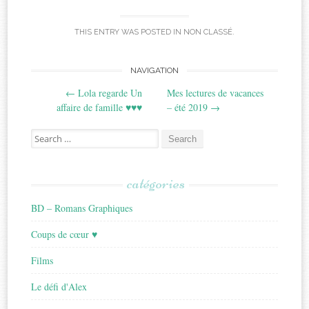
THIS ENTRY WAS POSTED IN
NON CLASSÉ
.
Post
NAVIGATION
←
Lola regarde Un
Mes lectures de vacances
navigation
affaire de famille ♥♥♥
– été 2019
→
Search
for:
catégories
BD – Romans Graphiques
Coups de cœur ♥
Films
Le défi d'Alex