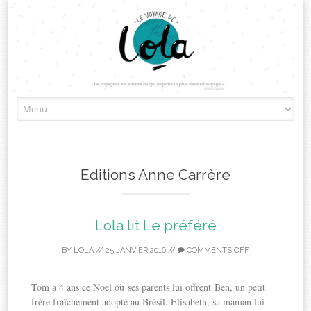
Skip
to
content
Editions Anne Carrère
Lola lit Le préféré
BY
LOLA
//
25 JANVIER 2016
//
COMMENTS OFF
Tom a 4 ans ce Noël où ses parents lui offrent Ben, un petit
frère fraîchement adopté au Brésil. Elisabeth, sa maman lui