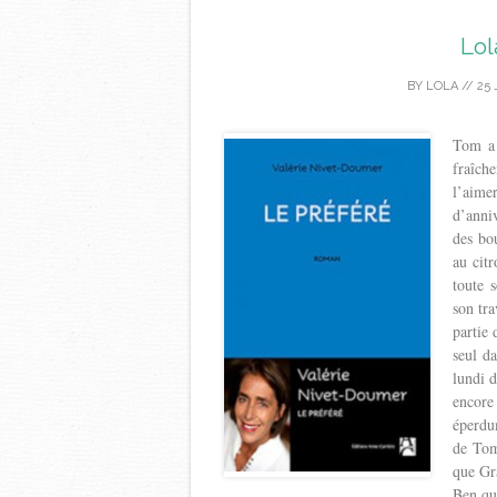
Lol
BY
LOLA
//
25 
Tom a 
fraîch
l’aim
d’anniv
des bou
au cit
toute 
son tr
partie 
seul d
lundi d
encore
éperdu
de Tom
que Gr
Ben qui