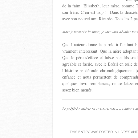
de la faim. Elisabeth, leur mère, somme T
son frère. C’en est trop ! Dans la deuxièm
avec son nouvel ami Ricardo. Tous les 2 pa
Mais je m’arrête là sinon, je vais vous dévoiler tou
Que l’auteur donne la parole à l’enfant bi
vraiment intéressant. Que la mère adoptante
Que le père s’efface et laisse son fils sou
agréable et facile, avec le Brésil en toile d
l’histoire se déroule chronologiquement
enfance et nous permettent de comprendr
quelques invraisemblances, on se laisse e
assez bien menés.
Le préféré
/ Valérie NIVET-DOUMER – Editions An
THIS ENTRY WAS POSTED IN
LIVRES
AND