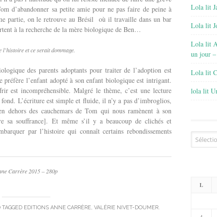
Lola lit J
om d’abandonner sa petite amie pour ne pas faire de peine à
e partie, on le retrouve au Brésil où il travaille dans un bar
Lola lit 
rtent à la recherche de la mère biologique de Ben…
Lola lit 
te l’histoire et ce serait dommage.
un jour –
ologique des parents adoptants pour traiter de l’adoption est
Lola lit 
 préfère l’enfant adopté à son enfant biologique est intrigant.
ffrir est incompréhensible. Malgré le thème, c’est une lecture
lola lit 
e fond. L’écriture est simple et fluide, il n’y a pas d’imbroglios,
 [en dehors des cauchemars de Tom qui nous ramènent à son
e sa souffrance]. Et même s’il y a beaucoup de clichés et
mbarquer par l’histoire qui connaît certains rebondissements
Archives
ne Carrère 2015 – 280p
L
 TAGGED
EDITIONS ANNE CARRÈRE
,
VALÉRIE NIVET-DOUMER
.
4