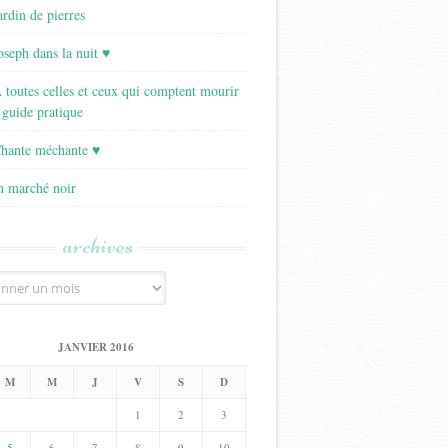
ardin de pierres
Joseph dans la nuit ♥
A toutes celles et ceux qui comptent mourir
 guide pratique
Chante méchante ♥
Un marché noir
archives
JANVIER 2016
M
M
J
V
S
D
1
2
3
5
6
7
8
9
10