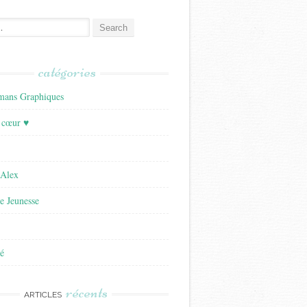
catégories
ans Graphiques
 cœur ♥
'Alex
re Jeunesse
é
récents
ARTICLES