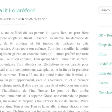
Search
a lit Le préféré
for:
JANVIER 2016
//
COMMENTS OFF
4 ans ce Noël où ses parents lui
Ben, un petit frère
offrent
BD – Rom
ement adopté au Brésil. Elisabeth, sa maman lui demande de
er, de le protéger et lui impose de partager sa date
Coups de
ersaire. Alors toute son enfance, Tom devra souffler la moitié
gies du gâteau au chocolat alors qu’il aurait préféré une tarte
Films
ron. Toute son enfance, Tom quémandera l’amour de sa mère,
Le défi d
son enfance Tom attendra les félicitations de ses parents pour
avail et son comportement exemplaires. A la fin de la première
Littératu
de ce roman, Tom a 22 ans, il a quitté le domicile familial, vit
ans un petit appartement, excelle à Sciences Po, et le premier
Livres
e chaque mois, il dîne chez ses parents et subit pour une soirée
 l’humiliation de l’indifférence. Le jour où Ben tombe
Non class
ment amoureux de la superbe Grace, une camarade de promo
, un séisme se prépare à bouleverser la vie de chacun. Parce
ace aime Tom et que Tom se laisse aller à aimer Grace, et que
 n’a pas l’habitude qu’on lui résiste menace de faire une grève