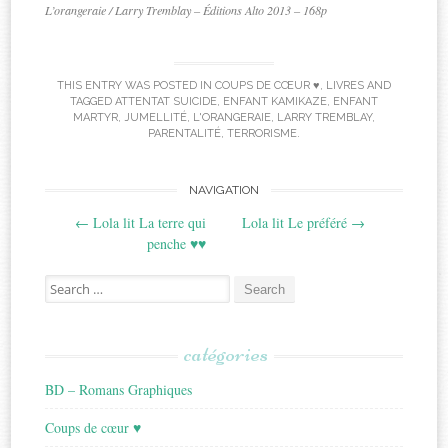
L’orangeraie / Larry Tremblay – Éditions Alto 2013 – 168p
THIS ENTRY WAS POSTED IN
COUPS DE CŒUR ♥
,
LIVRES
AND
TAGGED
ATTENTAT SUICIDE
,
ENFANT KAMIKAZE
,
ENFANT
MARTYR
,
JUMELLITÉ
,
L'ORANGERAIE
,
LARRY TREMBLAY
,
PARENTALITÉ
,
TERRORISME
.
Post
NAVIGATION
←
Lola lit La terre qui
Lola lit Le préféré
→
navigation
penche ♥♥
Search
for:
catégories
BD – Romans Graphiques
Coups de cœur ♥