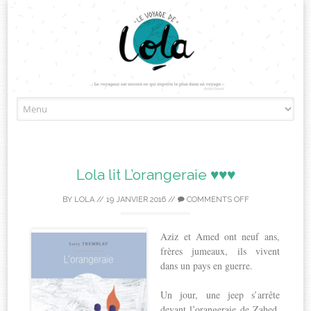
Skip
to
content
Lola lit L’orangeraie ♥♥♥
BY
LOLA
//
19 JANVIER 2016
//
COMMENTS OFF
Aziz et Amed ont neuf ans,
frères jumeaux, ils vivent
dans un pays en guerre.
Un jour, une jeep s’arrête
devant l’orangeraie de Zahed,