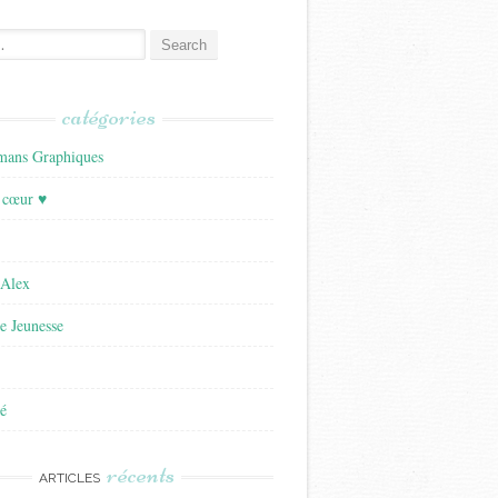
catégories
ans Graphiques
 cœur ♥
'Alex
re Jeunesse
é
récents
ARTICLES