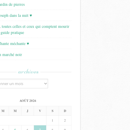
ardin de pierres
Joseph dans la nuit ♥
A toutes celles et ceux qui comptent mourir
 guide pratique
Chante méchante ♥
Un marché noir
archives
AOÛT 2026
M
M
J
V
S
D
1
2
4
5
6
8
9