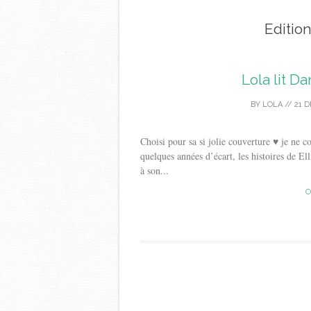
Editio
Lola lit D
BY
LOLA
//
21 
Choisi pour sa si jolie couverture ♥ je ne co
quelques années d’écart, les histoires de El
à son...
C