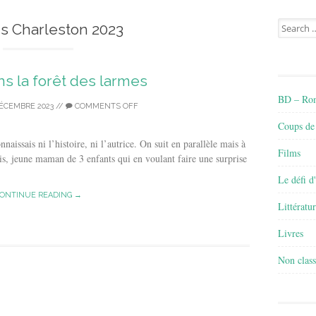
Search
ns Charleston 2023
for:
ans la forêt des larmes
BD – Rom
DÉCEMBRE 2023
//
COMMENTS OFF
Coups de
nnaissais ni l’histoire, ni l’autrice. On suit en parallèle mais à
Films
lis, jeune maman de 3 enfants qui en voulant faire une surprise
Le défi d
ONTINUE READING →
Littératu
Livres
Non class