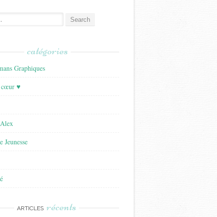
catégories
ans Graphiques
 cœur ♥
'Alex
re Jeunesse
é
récents
ARTICLES