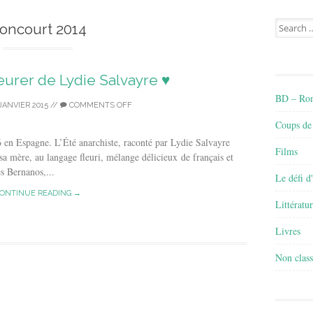
Search
oncourt 2014
for:
leurer de Lydie Salvayre ♥
BD – Rom
JANVIER 2015
//
COMMENTS OFF
Coups de
6 en Espagne. L’Été anarchiste, raconté par Lydie Salvayre
Films
sa mère, au langage fleuri, mélange délicieux de français et
es Bernanos,...
Le défi d
ONTINUE READING →
Littératu
Livres
Non class