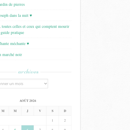
ardin de pierres
Joseph dans la nuit ♥
A toutes celles et ceux qui comptent mourir
 guide pratique
Chante méchante ♥
Un marché noir
archives
AOÛT 2026
M
M
J
V
S
D
1
2
4
5
7
8
9