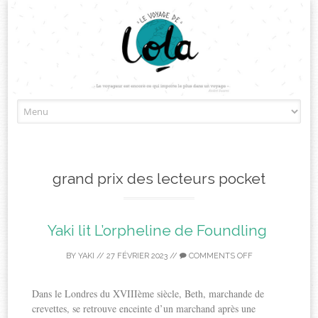
Skip
to
content
grand prix des lecteurs pocket
Yaki lit L’orpheline de Foundling
BY
YAKI
//
27 FÉVRIER 2023
//
COMMENTS OFF
Dans le Londres du XVIIIème siècle, Beth, marchande de
crevettes, se retrouve enceinte d’un marchand après une