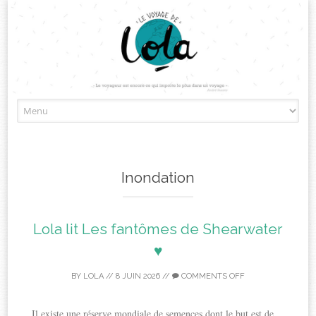
Skip
to
content
Inondation
Lola lit Les fantômes de Shearwater
♥
BY
LOLA
//
8 JUIN 2026
//
COMMENTS OFF
Il existe une réserve mondiale de semences dont le but est de