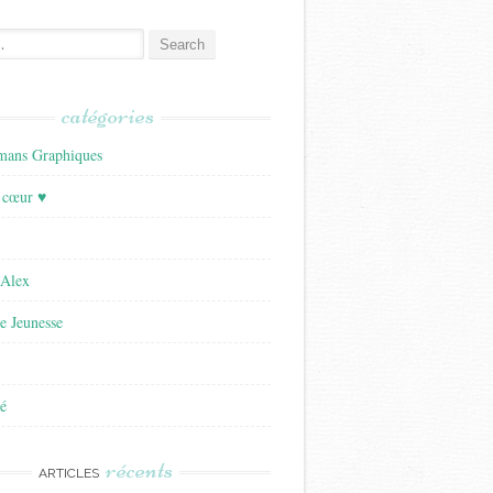
catégories
ans Graphiques
 cœur ♥
'Alex
re Jeunesse
é
récents
ARTICLES