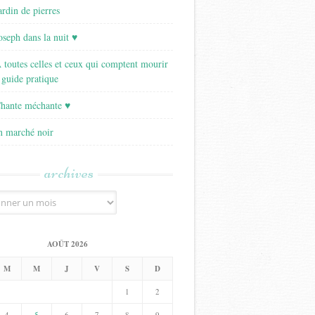
ardin de pierres
Joseph dans la nuit ♥
A toutes celles et ceux qui comptent mourir
 guide pratique
Chante méchante ♥
Un marché noir
archives
AOÛT 2026
M
M
J
V
S
D
1
2
4
5
6
7
8
9