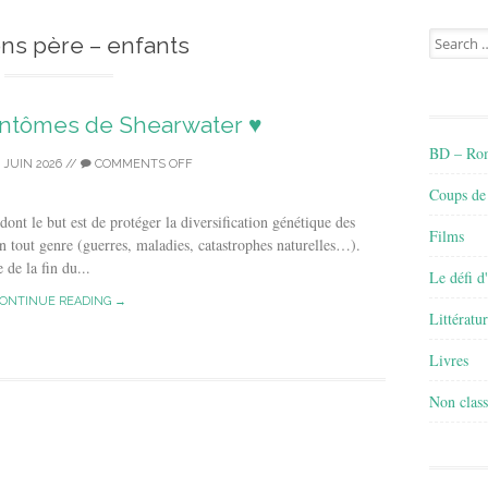
Search
ons père – enfants
for:
fantômes de Shearwater ♥
BD – Rom
 JUIN 2026
//
COMMENTS OFF
Coups de
ont le but est de protéger la diversification génétique des
Films
en tout genre (guerres, maladies, catastrophes naturelles…).
de la fin du...
Le défi d
ONTINUE READING →
Littératu
Livres
Non class