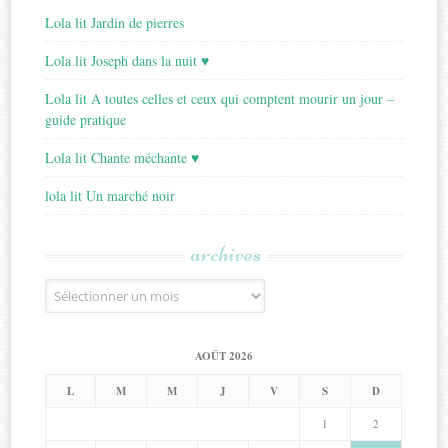
Lola lit Jardin de pierres
Lola lit Joseph dans la nuit ♥
Lola lit A toutes celles et ceux qui comptent mourir un jour –
guide pratique
Lola lit Chante méchante ♥
lola lit Un marché noir
archives
Archives
AOÛT 2026
L
M
M
J
V
S
D
1
2