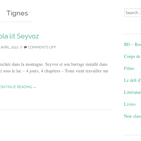
Search
Tignes
for:
ola lit Seyvoz
BD – Rom
 AVRIL 2022
//
COMMENTS OFF
Coups de
ichée dans la montagne. Seyvoz et son barrage installé dans
Films
 sous le lac – 4 jours, 4 chapitres – Tomi vient travailler sur
Le défi d
ONTINUE READING →
Littératu
Livres
Non class