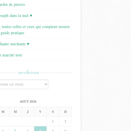
ardin de pierres
Joseph dans la nuit ♥
A toutes celles et ceux qui comptent mourir
 guide pratique
Chante méchante ♥
Un marché noir
archives
AOÛT 2026
M
M
J
V
S
D
1
2
4
5
6
8
9