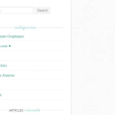
catégories
ans Graphiques
 cœur ♥
'Alex
re Jeunesse
é
récents
ARTICLES