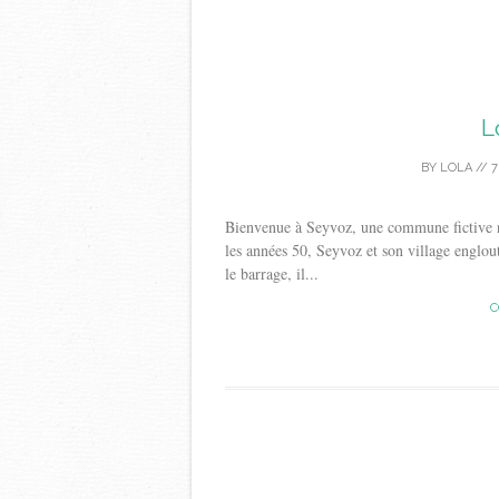
L
BY
LOLA
//
7
Bienvenue à Seyvoz, une commune fictive n
les années 50, Seyvoz et son village englouti
le barrage, il...
C