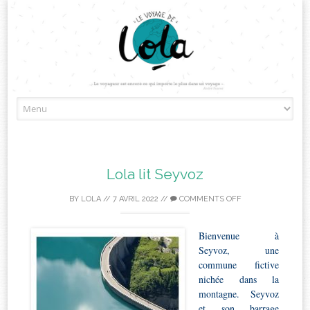
Skip
to
content
Lola lit Seyvoz
BY
LOLA
//
7 AVRIL 2022
//
COMMENTS OFF
Bienvenue à
Seyvoz, une
commune fictive
nichée dans la
montagne. Seyvoz
et son barrage