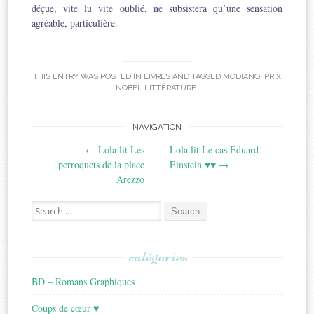
déçue, vite lu vite oublié, ne subsistera qu’une sensation
agréable, particulière.
THIS ENTRY WAS POSTED IN
LIVRES
AND TAGGED
MODIANO
,
PRIX
NOBEL LITTÉRATURE
.
Post
NAVIGATION
←
Lola lit Les
Lola lit Le cas Eduard
navigation
perroquets de la place
Einstein ♥♥
→
Arezzo
Search
for:
catégories
BD – Romans Graphiques
Coups de cœur ♥