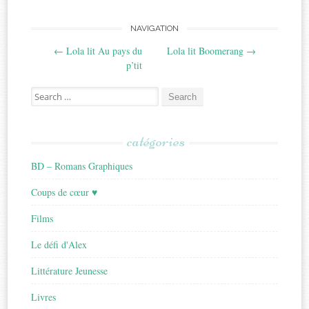
Post
NAVIGATION
←
Lola lit Au pays du
Lola lit Boomerang
→
navigation
p’tit
Search
for:
catégories
BD – Romans Graphiques
Coups de cœur ♥
Films
Le défi d'Alex
Littérature Jeunesse
Livres