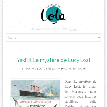
Skip
to
content
Yaki lit Le mystère de Lucy Lost
BY
YAKI
//
24 OCTOBRE 2015
//
COMMENTS OFF
Le mystè
re de
Dans
Lucy Lost
, le roman
de Morpurgo, nous
suivons deux histoires
parallèles, celle
d’Alfie, qui vit sur