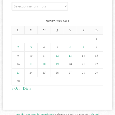
Archives
NOVEMBRE 2015
L
M
M
J
V
S
D
1
2
3
4
5
6
7
8
9
10
11
12
13
14
15
16
17
18
19
20
21
22
23
24
25
26
27
28
29
30
« Oct
Déc »
Proudly powered by WordPress
|
Theme: Sugar & Spice by
WebTuts
.