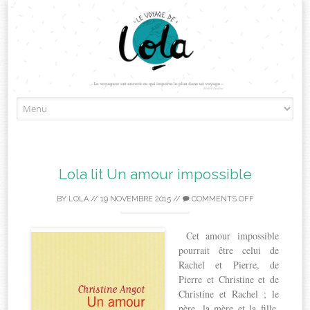
Skip
to
content
Lola lit Un amour impossible
BY
LOLA
//
19 NOVEMBRE 2015
//
COMMENTS OFF
Cet amour impossible
pourrait être celui de
Rachel et Pierre, de
Pierre et Christine et de
Christine et Rachel ; le
père, la mère et la fille,