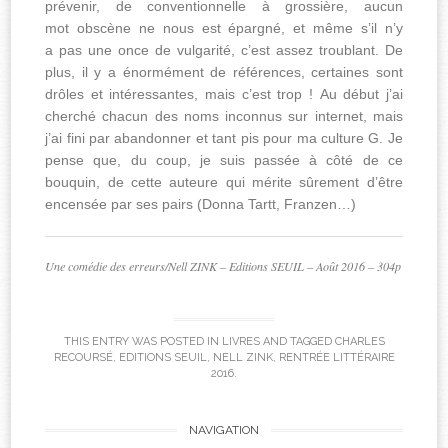
prévenir, de conventionnelle à grossière, aucun
mot obscène ne nous est épargné, et même s’il n’y
a pas une once de vulgarité, c’est assez troublant. De
plus, il y a énormément de références, certaines sont
drôles et intéressantes, mais c’est trop ! Au début j’ai
cherché chacun des noms inconnus sur internet, mais
j’ai fini par abandonner et tant pis pour ma culture G. Je
pense que, du coup, je suis passée à côté de ce
bouquin, de cette auteure qui mérite sûrement d’être
encensée par ses pairs (Donna Tartt, Franzen…)
Une comédie des erreurs/Nell ZINK – Editions SEUIL – Août 2016 – 304p
THIS ENTRY WAS POSTED IN
LIVRES
AND TAGGED
CHARLES
RECOURSÉ
,
EDITIONS SEUIL
,
NELL ZINK
,
RENTRÉE LITTÉRAIRE
2016
.
Post
NAVIGATION