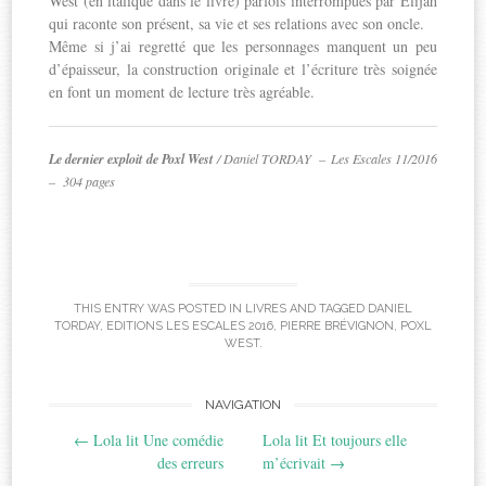
West (en italique dans le livre) parfois interrompues par Elijah
qui raconte son présent, sa vie et ses relations avec son oncle.
Même si j’ai regretté que les personnages manquent un peu
d’épaisseur, la construction originale et l’écriture très soignée
en font un moment de lecture très agréable.
Le dernier exploit de Poxl West
/ Daniel TORDAY –
Les Escales 11/2016
– 304 pages
THIS ENTRY WAS POSTED IN
LIVRES
AND TAGGED
DANIEL
TORDAY
,
EDITIONS LES ESCALES 2016
,
PIERRE BRÉVIGNON
,
POXL
WEST
.
Post
NAVIGATION
←
Lola lit Une comédie
Lola lit Et toujours elle
navigation
des erreurs
m’écrivait
→