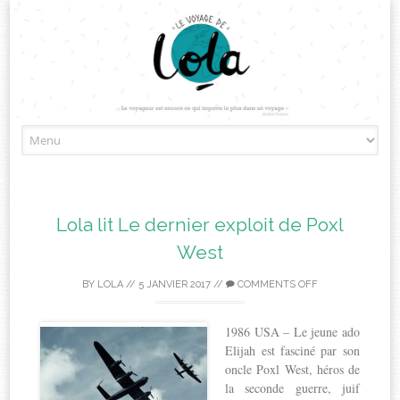
Skip
to
content
Lola lit Le dernier exploit de Poxl
West
BY
LOLA
//
5 JANVIER 2017
//
COMMENTS OFF
1986 USA – Le jeune ado
Elijah est fasciné par son
oncle Poxl West, héros de
la seconde guerre, juif