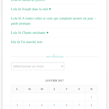
Lola lit Joseph dans la nuit ♥
Lola lit A toutes celles et ceux qui comptent mourir un jour –
guide pratique
Lola lit Chante méchante ♥
lola lit Un marché noir
archives
Archives
JANVIER 2017
L
M
M
J
V
S
D
1
2
3
4
5
6
7
8