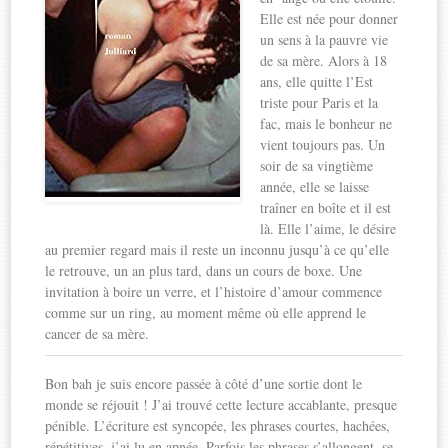
Elle est née pour donner
un sens à la pauvre vie
de sa mère. Alors à 18
ans, elle quitte l’Est
triste pour Paris et la
fac, mais le bonheur ne
vient toujours pas. Un
soir de sa vingtième
année, elle se laisse
traîner en boîte et il est
là. Elle l’aime, le désire
au premier regard mais il reste un inconnu jusqu’à ce qu’elle
le retrouve, un an plus tard, dans un cours de boxe. Une
invitation à boire un verre, et l’histoire d’amour commence
comme sur un ring, au moment même où elle apprend le
cancer de sa mère.
Bon bah je suis encore passée à côté d’une sortie dont le
monde se réjouit ! J’ai trouvé cette lecture accablante, presque
pénible. L’écriture est syncopée, les phrases courtes, hachées,
répétitives, j’ai lu en apnée. Parfois les phrases s’allongent, se