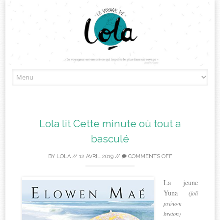
Skip
to
content
Lola lit Cette minute où tout a
basculé
BY
LOLA
//
12 AVRIL 2019
//
COMMENTS OFF
La jeune
Yuna
(joli
prénom
breton)