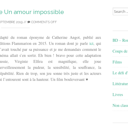
Search
de Un amour impossible
for:
EPTEMBRE 2019
//
COMMENTS OFF
dapté du roman éponyme de Catherine Angot, publié aux
BD – Rom
ditions Flammarion en 2015. Un roman dont je parle
ici
, qui
’avait touché par sa puissance et je me demandais comment le
Coups de
inéma allait s’en sortir. Eh bien ! bravo pour cette adaptation
éussie, Virginie Elfira est magnifique, elle joue
Films
erveilleusement la pudeur, la sensibilité, la souffrance, la
Le défi d
ulpabilité. Rien de trop, son jeu sonne très juste et les acteurs
ui l’entourent sont à la hauteur. Un film bouleversant ♥
Littératu
Livres
Non class