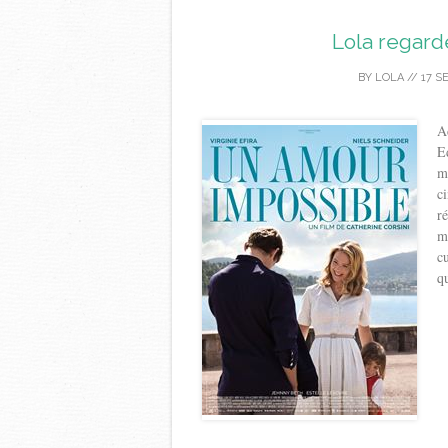
Lola regar
BY
LOLA
//
17 S
A
E
m
c
r
m
c
q