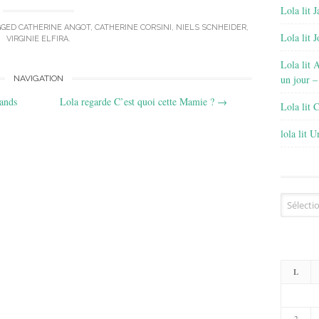
Lola lit J
GGED
CATHERINE ANGOT
,
CATHERINE CORSINI
,
NIELS SCNHEIDER
,
Lola lit 
VIRGINIE ELFIRA
.
Lola lit 
un jour –
NAVIGATION
ands
Lola regarde C’est quoi cette Mamie ?
→
Lola lit 
lola lit 
Archives
L
2