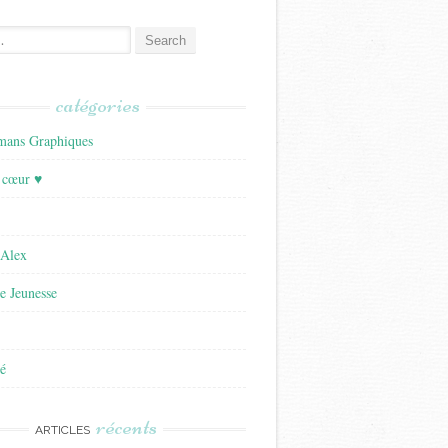
catégories
ans Graphiques
 cœur ♥
'Alex
re Jeunesse
é
récents
ARTICLES