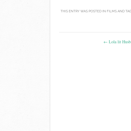
THIS ENTRY WAS POSTED IN
FILMS
AND TA
Post
←
Lola lit Husb
navigation