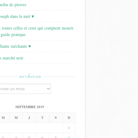
ardin de pierres
Joseph dans la nuit ♥
A toutes celles et ceux qui comptent mourir
 guide pratique
Chante méchante ♥
Un marché noir
archives
SEPTEMBRE 2019
M
M
J
V
S
D
1
3
4
5
6
7
8