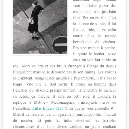
veut lui faire passer des
essais pour son prochain
film. Pax en est sûr, c’est
la chance de sa vie, il lui
faut ce rôle, il va enfin
entrer dans le monde
hermétique du cinéma.
Pas une minute à perdre,
il quitte le boulot, passe
chez lui vite fait et file au
rdv. Alors ce cris et ces bruits étranges à l’étage du dessus
l’inquiètent mais ne le détourne pas de son timing. Les voisins
se disputent, bougent des meubles ? Peu importe, il n’a pas le
temps. Vite vite, il doit partir. Il croise un homme dans
l’escalier qui descend précipitamment. Il rencontre le metteur
en scène, ça marche, il aura un petit rôle, il donnera la
réplique à Matthew McConaughey, l’incroyable héros de
l’excellent
Dallas Buyers Club
(film que je vous conseille ♥)
Mais il demeure en lui, un agacement, une culpabilité, il aurait
dû monter. Et puis les infos dévoilent les terribles
circonstances d’un faits divers sordide, un jeune étudiant