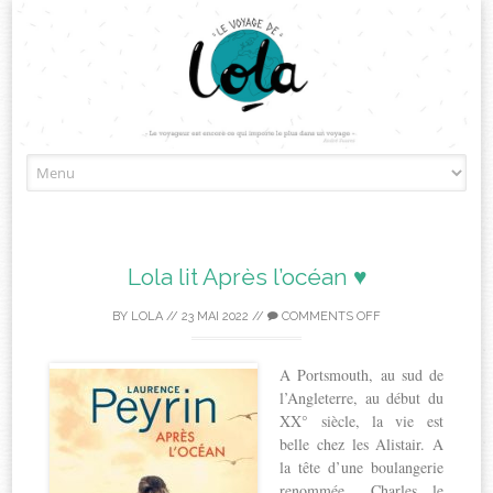
Skip
to
content
Lola lit Après l’océan ♥
BY
LOLA
//
23 MAI 2022
//
COMMENTS OFF
A Portsmouth, au sud de
l’Angleterre, au début du
XX° siècle, la vie est
belle chez les Alistair. A
la tête d’une boulangerie
renommée, Charles, le